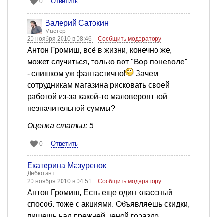
Ответить
0
Валерий Сатокин
Мастер
20 ноября 2010 в 08:46
Сообщить модератору
Антон Громиш, всё в жизни, конечно же,
может случиться, только вот "Вор поневоле"
- слишком уж фантастично!
Зачем
сотрудникам магазина рисковать своей
работой из-за какой-то маловероятной
незначительной суммы?
Оценка статьи: 5
Ответить
0
Екатерина Мазуренок
Дебютант
20 ноября 2010 в 04:51
Сообщить модератору
Антон Громиш, Есть еще один классный
способ. тоже с акциями. Объявляешь скидки,
пишешь над прежней ценой гораздо