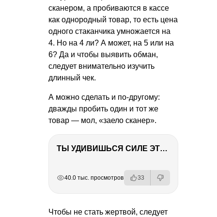
сканером, а пробиваются в кассе
как однородный товар, то есть цена
одного стаканчика умножается на
4. Но на 4 ли? А может, на 5 или на
6? Да и чтобы выявить обман,
следует внимательно изучить
длинный чек.
А можно сделать и по-другому:
дважды пробить один и тот же
товар — мол, «заело сканер».
ТЫ УДИВИШЬСЯ СИЛЕ ЭТО ЧЕЛОВЕКА! Блог о нашей поездке в Вышний Волочек
РЕКЛАМА
РЕКЛАМА
РЕКЛАМА
РЕКЛАМА
40.0 тыс. просмотров
33
Чтобы не стать жертвой, следует