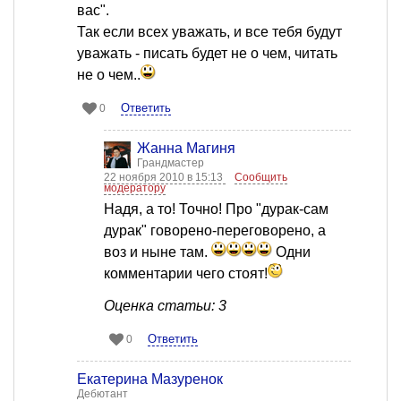
вас".
Так если всех уважать, и все тебя будут
уважать - писать будет не о чем, читать
не о чем..
Ответить
0
Жанна Магиня
Грандмастер
22 ноября 2010 в 15:13
Сообщить
модератору
Надя, а то! Точно! Про "дурак-сам
дурак" говорено-переговорено, а
воз и ныне там.
Одни
комментарии чего стоят!
Оценка статьи: 3
Ответить
0
Екатерина Мазуренок
Дебютант