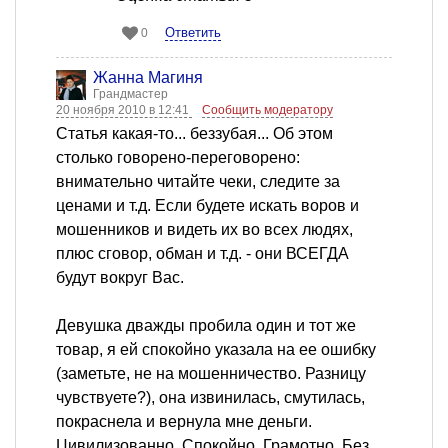
Ответить
0
Жанна Магиня
Грандмастер
20 ноября 2010 в 12:41
Сообщить модератору
Статья какая-то... беззубая... Об этом
столько говорено-переговорено:
внимательно читайте чеки, следите за
ценами и т.д. Если будете искать воров и
мошенников и видеть их во всех людях,
плюс сговор, обман и т.д. - они ВСЕГДА
будут вокруг Вас.
Девушка дважды пробила один и тот же
товар, я ей спокойно указала на ее ошибку
(заметьте, не на мошенничество. Разницу
чувствуете?), она извинилась, смутилась,
покраснела и вернула мне деньги.
Цивилизованно. Спокойно. Грамотно. Без