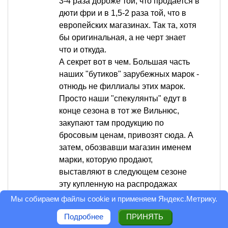
3-4 раза дороже той, что продается в
дюти фри и в 1,5-2 раза той, что в
европейских магазинах. Так та, хотя
бы оригинальная, а не черт знает
что и откуда.
А секрет вот в чем. Большая часть
наших "бутиков" зарубежных марок -
отнюдь не филлиалы этих марок.
Просто наши "спекулянты" едут в
конце сезона в тот же Вильнюс,
закупают там продукцию по
бросовым ценам, привозят сюда. А
затем, обозвавши магазин именем
марки, которую продают,
выставляют в следующем сезоне
эту купленную на распродажах
продукцию под видом "новой
Мы собираем файлы cookie и применяем
Яндекс.Метрику
.
коллекции" и ставят цены как левая
Подробнее
ПРИНЯТЬ
задняя нога скажет.