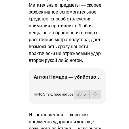
Метательные предметы — скорее
эффективное вспомогательное
средство, способ отвлечения
внимания противника. Любая
вещь, резко брошенная в лицо с
расстояния метра-полутора, дает
возможность сразу нанести
практически не отражаемый удар
второй рукой либо ногой.
Антон Немцов — убийство Бориса Немцова, переезд в Дубай, семья и политика
РЕКЛАМА
РЕКЛАМА
РЕКЛАМА
40.5 тыс. просмотров
45
Из оставшегося — коротких
предметов ударного и колюще-
режущего действия — исключаем