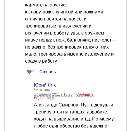
карман, на оружие.
к слову, нож с клипсой или ножнами
отлично носится на поясе. и
тренироваться в извлечении и
включении в работу. увы, с оружием
иначе нельзя. нож, баллончик, пистолет -
не важно. без тренировок толку от них
мало. тренировать именно извлечение и
сразу в работу.
Ответить
0
Юрий Лях
Читатель
14 апреля 2011 в 13:25
Сообщить
модератору
Александр Смирнов, Пусть девушки
тренируются на танцах, аэробике,
ходят на вышивание и т.д. По-моему
любое единоборство безнадежно.