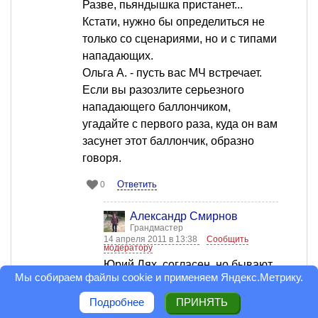
Разве, пьяндышка пристанет...
Кстати, нужно бы определиться не
только со сценариями, но и с типами
нападающих.
Ольга А. - пусть вас МЧ встречает.
Если вы разозлите серьезного
нападающего баллончиком,
угадайте с первого раза, куда он вам
засунет этот баллончик, образно
говоря.
Ответить
0
Александр Смирнов
Грандмастер
14 апреля 2011 в 13:38
Сообщить
модератору
Юрий Лях, согласен. но бывают
Мы собираем файлы cookie и применяем
Яндекс.Метрику
.
разные ситуации. иногда только
подготовленность дает хоть
Подробнее
ПРИНЯТЬ
какие-то шансы. лучше их иметь.