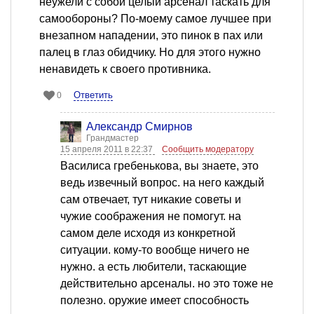
неужели с собой целый арсенал таскать для
самообороны? По-моему самое лучшее при
внезапном нападении, это пинок в пах или
палец в глаз обидчику. Но для этого нужно
ненавидеть к своего противника.
Ответить
0
Александр Смирнов
Грандмастер
15 апреля 2011 в 22:37
Сообщить модератору
Василиса гребенькова, вы знаете, это
ведь извечный вопрос. на него каждый
сам отвечает, тут никакие советы и
чужие соображения не помогут. на
самом деле исходя из конкретной
ситуации. кому-то вообще ничего не
нужно. а есть любители, таскающие
действительно арсеналы. но это тоже не
полезно. оружие имеет способность