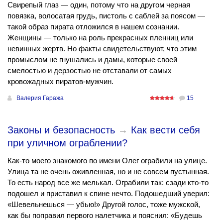
Свирепый глаз — один, потому что на другом черная
повязка, волосатая грудь, пистоль с саблей за поясом —
такой образ пирата отложился в нашем сознании.
Женщины — только на роль прекрасных пленниц или
невинных жертв. Но факты свидетельствуют, что этим
промыслом не гнушались и дамы, которые своей
смелостью и дерзостью не отставали от самых
кровожадных пиратов-мужчин.
Валерия Гаража
15
Законы и безопасность
→
Как вести себя
при уличном ограблении?
Как-то моего знакомого по имени Олег ограбили на улице.
Улица та не очень оживленная, но и не совсем пустынная.
То есть народ все же мелькал. Ограбили так: сзади кто-то
подошел и приставил к спине нечто. Подошедший уверил:
«Шевельнешься — убью!» Другой голос, тоже мужской,
как бы поправил первого налетчика и пояснил: «Будешь