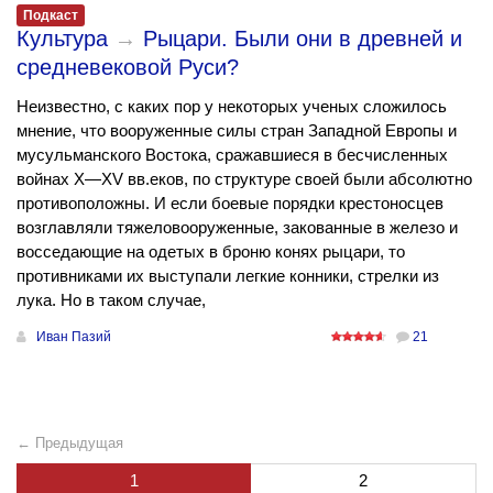
Подкаст
Культура
→
Рыцари. Были они в древней и
средневековой Руси?
Неизвестно, с каких пор у некоторых ученых сложилось
мнение, что вооруженные силы стран Западной Европы и
мусульманского Востока, сражавшиеся в бесчисленных
войнах X—XV вв.еков, по структуре своей были абсолютно
противоположны. И если боевые порядки крестоносцев
возглавляли тяжеловооруженные, закованные в железо и
восседающие на одетых в броню конях рыцари, то
противниками их выступали легкие конники, стрелки из
лука. Но в таком случае,
Иван Пазий
21
← Предыдущая
1
2