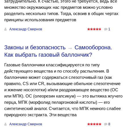
затруднительно. К счастью, этого не требуется, ведь все
множество окружающих нас предметов можно условно
разделить несколько типов. Тогда, освоив в общих чертах
принципы использования предметов
Александр Смирнов
1
Законы и безопасность
→
Самооборона.
Как выбрать газовый баллончик?
Газовые баллончики классифицируются по типу
действующего вещества и по способу распыления. В
баллончике может содержаться слезоточивый газ (как
правило, CS или СR, вызывающие обильное слезотечение
и жжение носоглотки) и/или раздражающее вещество (ОС
или МПК). ОС (олеорезин капсикум) — это вытяжка жгучего
перца, МПК (морфолид пеларгоновой кислоты) — его
синтетический аналог. Считается, что МПК немного слабее
природного экстракта. Эти вещества
Александр Смирнов
8