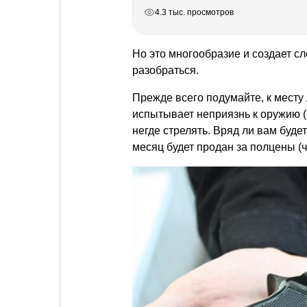
РЕКЛАМА
РЕКЛАМА
РЕКЛАМА
РЕКЛАМА
4.3 тыс. просмотров
Но это многообразие и создает с
разобраться.
Прежде всего подумайте, к месту 
испытывает неприязнь к оружию (
негде стрелять. Вряд ли вам буд
месяц будет продан за полцены (чт