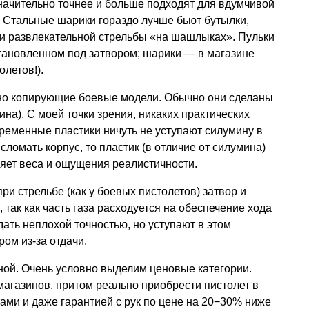
начительно точнее и больше подходят для вдумчивой
Стальные шарики гораздо лучше бьют бутылки,
и развлекательной стрельбы «на шашлыках». Пульки
тановленном под затвором; шарики — в магазине
олетов!).
чно копирующие боевые модели. Обычно они сделаны
ина). С моей точки зрения, никаких практических
ременные пластики ничуть не уступают силумину в
сломать корпус, то пластик (в отличие от силумина)
яет веса и ощущения реалистичности.
и стрельбе (как у боевых пистолетов) затвор и
 так как часть газа расходуется на обеспечение хода
дать неплохой точностью, но уступают в этом
ом из-за отдачи.
ной. Очень условно выделим ценовые категории.
агазинов, притом реально приобрести пистолет в
ами и даже гарантией с рук по цене на 20−30% ниже