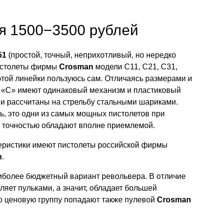
я 1500−3500 рублей
51
(простой, точный, неприхотливый, но нередко
пистолеты фирмы
Crosman
модели С11, С21, С31,
той линейки пользуюсь сам. Отличаясь размерами и
и «С» имеют одинаковый механизм и пластиковый
 и рассчитаны на стрельбу стальными шариками.
, это одни из самых мощных пистолетов при
и точностью обладают вполне приемлемой.
теристики имеют пистолеты российской фирмы
n
.
более бюджетный вариант револьвера. В отличие
ляет пульками, а значит, обладает большей
ую ценовую группу попадают также пулевой
Crosman