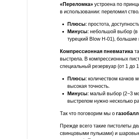
«Переломка»
устроена по принци
в использовании: переломил ствол
Плюсы
: простота, доступност
Минусы
: небольшой выбор (в
турецкий Blow H-01), большие 
Компрессионная пневматика
та
выстрела. В компрессионных пис
специальный резервуар (от 1 до 1
Плюсы
: количеством качков 
высокая точность.
Минусы
: малый выбор (2−3 м
выстрелом нужно несколько раз
Так что поговорим мы о
газобалл
Прежде всего такие пистолеты де
свинцовыми пульками) и шаровые