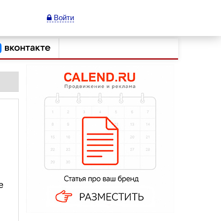
Войти
е