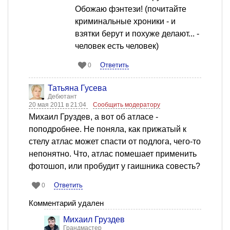
Обожаю фэнтези! (почитайте
криминальные хроники - и
взятки берут и похуже делают... -
человек есть человек)
Ответить
0
Татьяна Гусева
Дебютант
20 мая 2011 в 21:04
Сообщить модератору
Михаил Груздев, а вот об атласе -
поподробнее. Не поняла, как прижатый к
стелу атлас может спасти от подлога, чего-то
непонятно. Что, атлас помешает применить
фотошоп, или пробудит у гаишника совесть?
Ответить
0
Комментарий удален
Михаил Груздев
Грандмастер