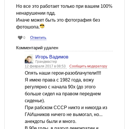
Но все это работает только при вашем 100%
ненарушении пдд.
Иначе может быть это фотография без
фотошопа.
Ответить
0
Комментарий удален
Игорь Вадимов
Грандмастер
12 февраля 2017 в 08:53
Сообщить модератору
Опять наши герои-разоблачутели!!!!
Я имею права с 1982 года, вожу
регулярно с начала 90х (до этого
больше сидел на правом переднем
сиденье).
При рабском СССР никто и никогда из
ГАИшников ничего не вымогал, но...
анекдоты были и много.
В 90е годы, в разгул демократии и