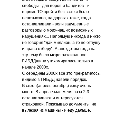
свободы - для воров и бандитов - и
впрямь ТО пройти без взятки было
невозможно, на дорогах тоже, когда
останавливали - вели задушевные
разговоры о моих-наших возможных
нарушениях... Напрямую никогда и никто
не говорил "дай миллион, а то не отпущу
и права отберу". А анекдотом тогда на
эту тему было
море
разливанное.
ГИБДДшини утихомирились только в
начале 2000х.
С середины 2000х все это прекратилось,
видимо в ГИБДД навели порядок.
В сезон(апрель-октябрь) езжу очень
много. В апреле-мае меня раза 2-3
останавливают и интересуются
страховкой. Показываю документы, не
вылезая из машины - и еду дальше.