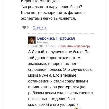
Вероника Нистоцкая,
Так реально то нарушение было?
Если нет то оспаривайте, фотошоп
экспертами легко выясняется.
Ответить
0
Вероника Нистоцкая
Мастер
18 мая 2011 в 11:23
Сообщить модератору
А Лютый, нарушения не было! По
той дороге проезжали потом
знакомые, говорят там нет
сплошной полосы. Это случилось с
моим мужем. Его впервые
остановили и стали сразу деньги
выманивать, он растерялся (по
рабочим делам ехал, очень спешил,
плюс опыт вождения был
маленький) и его уговорили