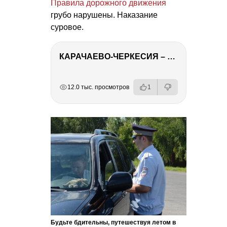
Правила дорожного движения
грубо нарушены. Наказание
суровое.
КАРАЧАЕВО-ЧЕРКЕСИЯ – ПУТЕШЕСТВИЕ НА КАВКАЗ часть 2
РЕКЛАМА
РЕКЛАМА
РЕКЛАМА
РЕКЛАМА
12.0 тыс. просмотров
1
Будьте бдительны, путешествуя летом в