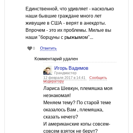
Единственной, что удивляет - насколько
наши бывшие граждане много лет
живущие в США - верят в анекдоты.
Впрочем - это их проблемы. Милые вы
наши "борцуны с р
ы
ж
ы
мом"...
Ответить
0
Комментарий удален
Игорь Вадимов
Грандмастер
12 февраля 2017 в 14:41
Сообщить
модератору
Лариса Шевкун, племяшка моя
незнакомая!
Меняем тему? По старой теме
оказалось Вам , племяшка,
сказать нечего?
И американские копы совсем-
совсем взяток не берут?