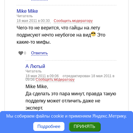
Mike Mike
Читатель
18 мая 2011 в 00:30
Сообщить модератору
Чего-то не верится, что гайцы на лету
подрисуют нечто неубогое на вид
Это
какие-то мифы.
Ответить
0
А Лютый
Читатель
18 мая 2011 в 09:06
отредактирован 18 мая 2011 в
09:06
Сообщить модератору
Mike Mike,
Да сделать это пара минут, правда такую
подделку может отличить даже не
эксперт.
Если вы не нарушали ПДД, то вам
Мы собираем файлы cookie и применяем
Яндекс.Метрику
.
нечего бояться подобных разводов,
Подробнее
ПРИНЯТЬ
стоите на своём не нарушал, любая