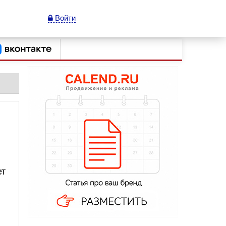
Войти
ет