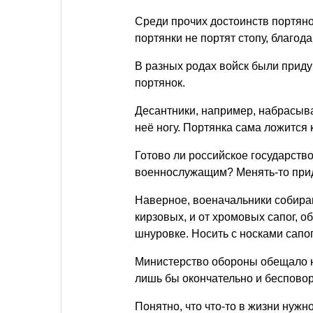
Среди прочих достоинств портяно
портянки не портят стопу, благод
В разных родах войск были прид
портянок.
Десантники, например, набрасыва
неё ногу. Портянка сама ложится 
Готово ли российское государств
военнослужащим? Менять-то придё
Наверное, военачальники собираю
кирзовых, и от хромовых сапог, 
шнуровке. Носить с носками сапог
Министерство обороны обещало не
лишь бы окончательно и бесповор
Понятно, что что-то в жизни нужн