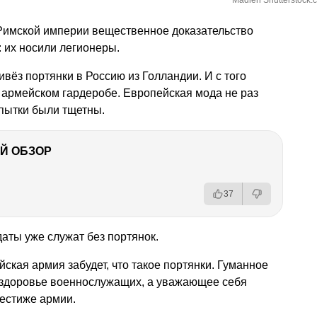
Madlen Shutterstock.
Римской империи вещественное доказательство
: их носили легионеры.
ривёз портянки в Россию из Голландии. И с того
 армейском гардеробе. Европейская мода не раз
опытки были тщетны.
Й ОБЗОР
37
даты уже служат без портянок.
ийская армия забудет, что такое портянки. Гуманное
о здоровье военнослужащих, а уважающее себя
рестиже армии.