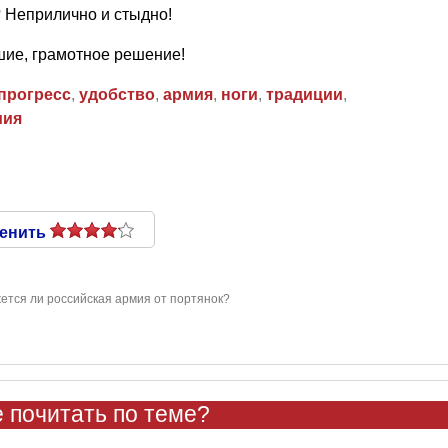
 Неприлично и стыдно!
шие, грамотное решение!
прогресс
,
удобство
,
армия
,
ноги
,
традиции
,
мия
енить
ется ли российская армия от портянок?
 почитать по теме?