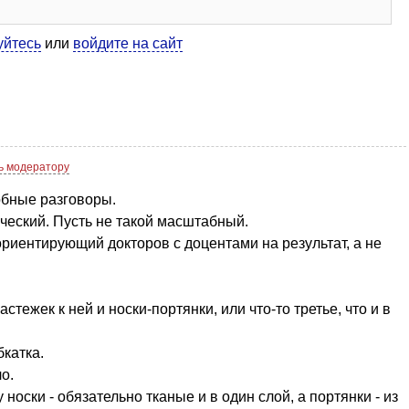
уйтесь
или
войдите на сайт
ь модератору
обные разговоры.
ический. Пусть не такой масштабный.
риентирующий докторов с доцентами на результат, а не
стежек к ней и носки-портянки, или что-то третье, что и в
катка.
о.
оски - обязательно тканые и в один слой, а портянки - из