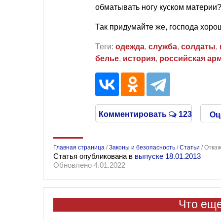
обматывать ногу куском материи?
Так придумайте же, господа хоро
Теги:
одежда
,
служба
,
солдаты
,
белье
,
история
,
российская ар
Комментировать
123
Оц
Главная страница
/
Законы и безопасность
/
Статьи
/
Откаж
Статья опубликована в
выпуске 18.01.2013
Обновлено 4.01.2022
Что еще