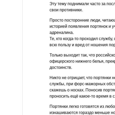
Эту тему поднимали часто за посл
свои противники.
Просто посторонние люди, читающи
историей появления портянок и у
адреналина.
Те, кто когда-то проходил службу,
всю пользу и вред от ношения по
Только выходит так, что российск
офицерского нижнего белья, пре
достоинств.
Никто не отрицает, что портянки 
службы, при форс-мажорных обсто
скажешь о носках. Поносив портя
проносить ещё какое-то время в 
Портянки легко готовятся из любо
изнашиваются гораздо меньше но