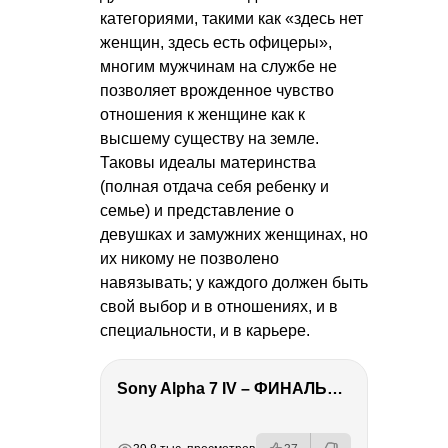
категориями, такими как «здесь нет
женщин, здесь есть офицеры»,
многим мужчинам на службе не
позволяет врожденное чувство
отношения к женщине как к
высшему существу на земле.
Таковы идеалы материнства
(полная отдача себя ребенку и
семье) и представление о
девушках и замужних женщинах, но
их никому не позволено
навязывать; у каждого должен быть
свой выбор и в отношениях, и в
специальности, и в карьере.
Sony Alpha 7 IV – ФИНАЛЬНЫЙ ОБЗОР
РЕКЛАМА
РЕКЛАМА
РЕКЛАМА
РЕКЛАМА