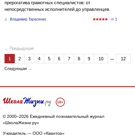
прерогатива грамотных специалистов: от
непосредственных исполнителей до управленцев.
Владимир Тарасенко
1
← Предыдущая
...
1
2
3
4
5
6
7
8
9
10
12
Следующая
→
18+
© 2000–2026 Ежедневный познавательный журнал
«ШколаЖизни.ру»
Учредитель — ООО «Квантор»