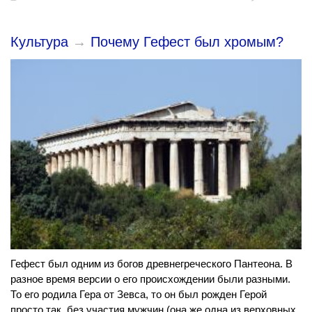
Культура
→
Почему Гефест был хромым?
Гефест был одним из богов древнегреческого Пантеона. В
разное время версии о его происхождении были разными.
То его родила Гера от Зевса, то он был рожден Герой
просто так, без участия мужчин (она же одна из верховных