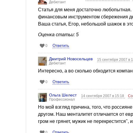
Дебютант
Статья для меня достаточно любопытная.
финансовым инструментом сбережения ден
Ваша статья, Егор, небольшой шажок в эт
Оценка статьи: 5
Ответить
0
Дмитрий Новосельцев
15 сентября 2007 в 
Дебютант
Интересно, а во сколько обходится компа
Ответить
0
Ольга Шелест
14 сентября 2007 в 15:18
Со
Профессионал
Но мой взгляд причина, того, что россиян
другом. Наш менталитет отличается от ев
гром не грянет, мужик не перекрестится", 
Ответить
0