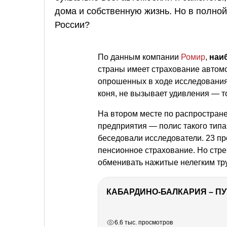
дома и собственную жизнь. Но в полно
России?
По данным компании
Ромир
,
наи
страны имеет страхование автомо
опрошенных в ходе исследования
коня, не вызывает удивления — то
На втором месте по распростране
предприятия — полис такого типа
беседовали исследователи. 23 п
пенсионное страхование. Но стр
обменивать нажитые нелегким тру
КАБАРДИНО-БАЛКАРИЯ – ПУ
РЕКЛАМА
РЕКЛАМА
РЕКЛАМА
6.6 тыс. просмотров