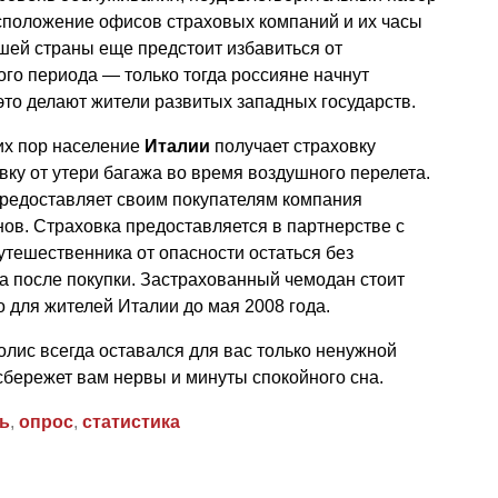
асположение офисов страховых компаний и их часы
шей страны еще предстоит избавиться от
ого периода — только тогда россияне начнут
 это делают жители развитых западных государств.
них пор население
Италии
получает страховку
вку от утери багажа во время воздушного перелета.
редоставляет своим покупателям компания
в. Страховка предоставляется в партнерстве с
 путешественника от опасности остаться без
а после покупки. Застрахованный чемодан стоит
о для жителей Италии до мая 2008 года.
лис всегда оставался для вас только ненужной
сбережет вам нервы и минуты спокойного сна.
ь
,
опрос
,
статистика