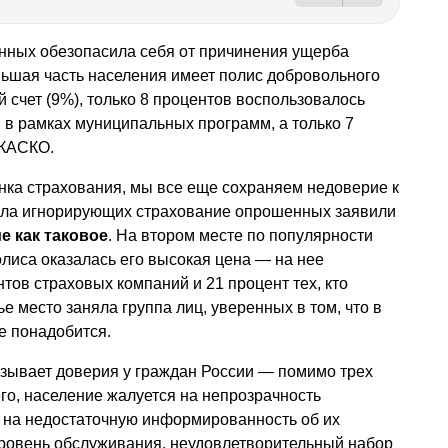
ных обезопасила себя от причинения ущерба
ньшая часть населения имеет полис добровольного
 счет (9%), только 8 процентов воспользовалось
 в рамках муниципальных программ, а только 7
 КАСКО.
нка страхования, мы все еще сохраняем недоверие к
числа игнорирующих страхование опрошенных заявили
е как таковое
. На втором месте по популярности
олиса оказалась его высокая цена — на нее
тов страховых компаний и 21 процент тех, кто
ье место заняла группа лиц, уверенных в том, что в
е понадобится.
зывает доверия у граждан России — помимо трех
го, население жалуется на непрозрачность
 на недостаточную информированность об их
ровень обслуживания, неудовлетворительный набор