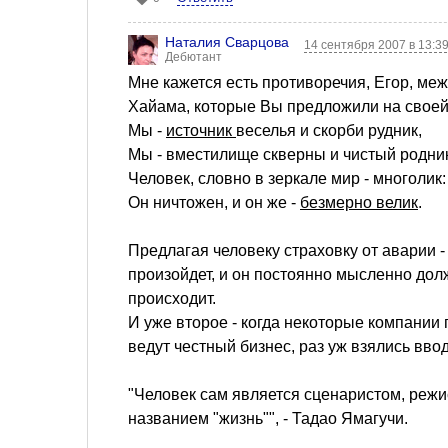
Наталия Сварцова
14 сентября 2007 в 13:3
Дебютант
Мне кажется есть противоречия, Егор, ме
Хайама, которые Вы предложили на своей
Мы -
источник
веселья и скорби рудник,
Мы - вместилище скверны и чистый родник
Человек, словно в зеркале мир - многолик:
Он ничтожен, и он же -
безмерно велик
.
Предлагая человеку страховку от аварии -
произойдет, и он постоянно мысленно долж
происходит.
И уже второе - когда некоторые компании
ведут честный бизнес, раз уж взялись ввод
"Человек сам является сценаристом, режи
названием "жизнь"", - Тадао Ямагучи.