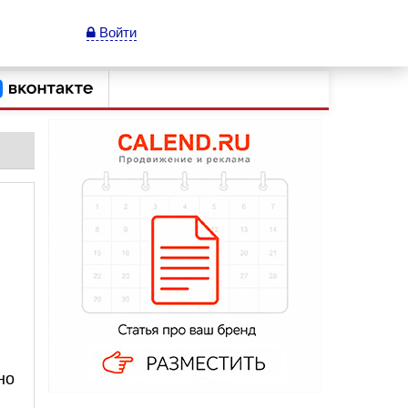
Войти
но