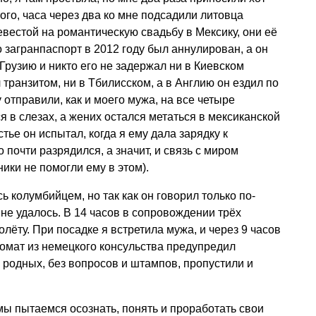
 того, часа через два ко мне подсадили литовца
евестой на романтическую свадьбу в Мексику, они её
о загранпаспорт в 2012 году был аннулирован, а он
 в Грузию и никто его не задержал ни в Киевском
 транзитом, ни в Тбилисском, а в Англию он ездил по
отправили, как и моего мужа, на все четыре
ся в слезах, а жених остался метаться в мексиканской
ье он испытал, когда я ему дала зарядку к
о почти разрядился, а значит, и связь с миром
ики не помогли ему в этом).
 колумбийцем, но так как он говорил только по-
 не удалось. В 14 часов в сопровождении трёх
лёту. При посадке я встретила мужа, и через 9 часов
омат из немецкого консульства предупредил
к родных, без вопросов и штампов, пропустили и
ы пытаемся осознать, понять и проработать свои