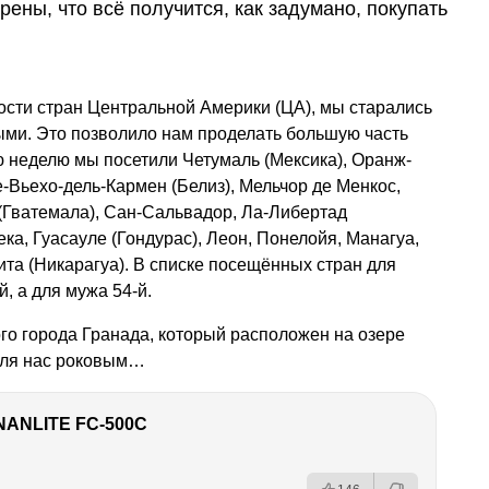
рены, что всё получится, как задумано, покупать
ости стран Центральной Америки (ЦА), мы старались
ми. Это позволило нам проделать большую часть
 неделю мы посетили Четумаль (Мексика), Оранж-
е-Вьехо-дель-Кармен (Белиз), Мельчор де Менкос,
 (Гватемала), Сан-Сальвадор, Ла-Либертад
ека, Гуасауле (Гондурас), Леон, Понелойя, Манагуа,
ита (Никарагуа). В списке посещённых стран для
, а для мужа 54-й.
ого города Гранада, который расположен на озере
 для нас роковым…
NANLITE FC-500C