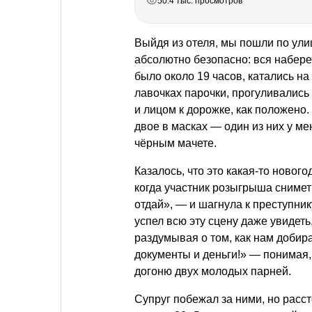
50.4 тыс. просмотров
Выйдя из отеля, мы пошли по ули
абсолютно безопасно: вся набереж
было около 19 часов, катались на
лавочках парочки, прогуливались 
и лицом к дорожке, как положено.
двое в масках — один из них у ме
чёрным мачете.
Казалось, что это какая-то нового
когда участник розыгрыша снимет 
отдай», — и шагнула к преступнику
успел всю эту сцену даже увидеть,
раздумывая о том, как нам добира
документы и деньги!» — понимая,
догоню двух молодых парней.
Супруг побежал за ними, но расс