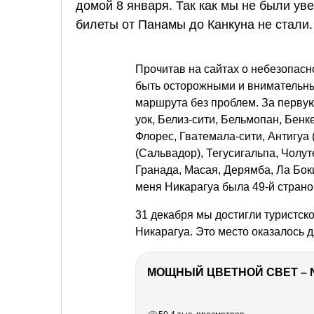
домой 8 января. Так как мы не были уве
билеты от Панамы до Канкуна не стали.
Прочитав на сайтах о небезопасн
быть осторожными и внимательны
маршрута без проблем. За первую
уок, Белиз-сити, Бельмопан, Бенк
Флорес, Гватемала-сити, Антигуа
(Сальвадор), Тегусигальпа, Чолут
Гранада, Масая, Дерямба, Ла Бок
меня Никарагуа была 49-й страной
31 декабря мы достигли туристск
Никарагуа. Это место оказалось
МОЩНЫЙ ЦВЕТНОЙ СВЕТ – 
РЕКЛАМА
РЕКЛАМА
РЕКЛАМА