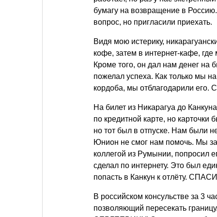
бумагу на возвращение в Россию.
вопрос, но пригласили приехать.
Видя мою истерику, никарагуански
кофе, затем в интернет-кафе, где
Кроме того, он дал нам денег на 
пожелал успеха. Как только мы н
кордоба, мы отблагодарили ег
На билет из Никарагуа до Канкуна
по кредитной карте, но карточки 
но тот был в отпуске. Нам были 
Юнион не смог нам помочь. Мы за
коллегой из Румынии, попросил его
сделал по интернету. Это был ед
попасть в Канкун к отлёту. СПА
В российском консульстве за 3 ч
позволяющий пересекать гран