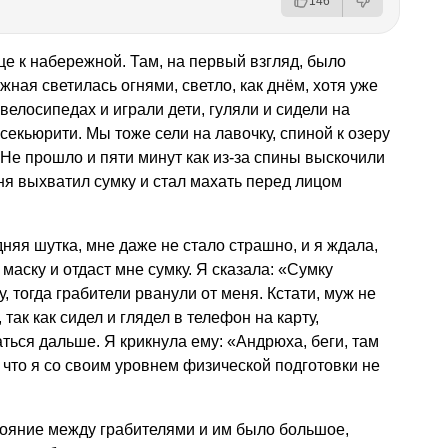
146
це к набережной. Там, на первый взгляд, было
ная светилась огнями, светло, как днём, хотя уже
 велосипедах и играли дети, гуляли и сидели на
секьюрити. Мы тоже сели на лавочку, спиной к озеру
 Не прошло и пяти минут как из-за спины выскочили
ня выхватил сумку и стал махать перед лицом
дняя шутка, мне даже не стало страшно, и я ждала,
маску и отдаст мне сумку. Я сказала: «Сумку
, тогда грабители рванули от меня. Кстати, муж не
 так как сидел и глядел в телефон на карту,
ться дальше. Я крикнула ему: «Андрюха, беги, там
 что я со своим уровнем физической подготовки не
тояние между грабителями и им было большое,