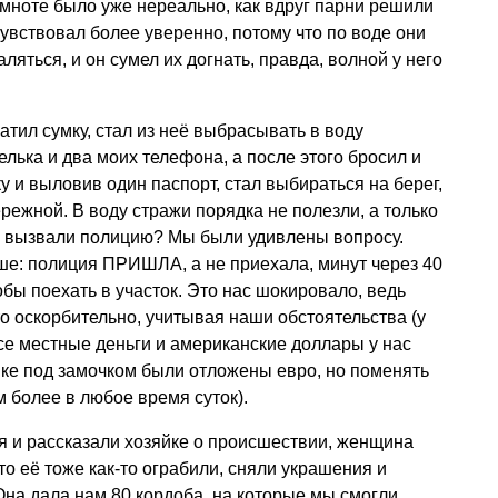
емноте было уже нереально, как вдруг парни решили
чувствовал более уверенно, потому что по воде они
ляться, и он сумел их догнать, правда, волной у него
ватил сумку, стал из неё выбрасывать в воду
лька и два моих телефона, а после этого бросил и
у и выловив один паспорт, стал выбираться на берег,
режной. В воду стражи порядка не полезли, а только
ни вызвали полицию? Мы были удивлены вопросу.
е: полиция ПРИШЛА, а не приехала, минут через 40
обы поехать в участок. Это нас шокировало, ведь
о оскорбительно, учитывая наши обстоятельства (у
е местные деньги и американские доллары у нас
мке под замочком были отложены евро, но поменять
м более в любое время суток).
я и рассказали хозяйке о происшествии, женщина
то её тоже как-то ограбили, сняли украшения и
Она дала нам 80 кордоба, на которые мы смогли