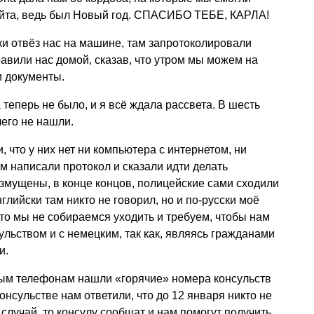
райта, ведь был Новый год. СПАСИБО ТЕБЕ, КАРЛА!
ки отвёз нас на машине, там запротоколировали
авили нас домой, сказав, что утром мы можем на
и документы.
теперь не было, и я всё ждала рассвета. В шесть
чего не нашли.
 что у них нет ни компьютера с интернетом, ни
ам написали протокол и сказали идти делать
змущены, в конце концов, полицейские сами сходили
глийски там никто не говорил, но и по-русски моё
что мы не собираемся уходить и требуем, чтобы нам
ульством и с немецким, так как, являясь гражданами
и.
ым телефонам нашли «горячие» номера консульств
консульстве нам ответили, что до 12 января никто не
й случай, то консулу сообщат и нам помогут получить