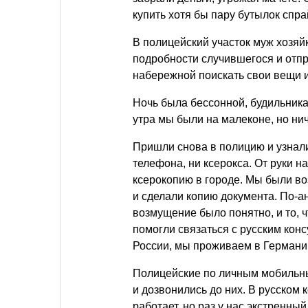
купить хотя бы пару бутылок сп
В полицейский участок муж хозяй
подробности случившегося и отпр
набережной поискать свои вещи 
Ночь была бессонной, будильника 
утра мы были на малеконе, но ни
Пришли снова в полицию и узнали,
телефона, ни ксерокса. От руки н
ксерокопию в городе. Мы были во
и сделали копию документа. По-ан
возмущение было понятно, и то, 
помогли связаться с русским конс
России, мы проживаем в Германи
Полицейские по личным мобильн
и дозвонились до них. В русском 
работает, но раз у нас экстренны