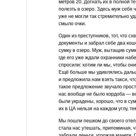
метров 20. Догнать их в полной т
полезть в озеро. Здесь муж себя 
уже не могли так стремительно уда
смыло очки.
Один из преступников, тот, что сх
документы и забрал себе два коше
сумку в озеро. Муж, вытащив сумк
где его уже ждали охранники набе
спросили: хотим ли мы, чтобы о
Ещё больше мы удивлялись дальш
и предложила нам взять такси, чт
такое предложение звучало прост
нас вообще не было кордоба — вс
были украдены, хорошо, что в су
их в ЦА нельзя на каждом углу, те
Мы пошли пешком до своего отел
стала нас утешать, припоминая, ч
забрали деньги, угрожая мачете. 