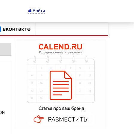
Войти
ря