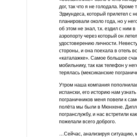
дог, так что я не голодала. Кроме
Эдмундеса, который прилетел с н
планировали около года, но у нег
об этом не знал, т.к. ездил с ним
аэропорту через который он летел
удостоверению личности. Невесту 
стороны, и она поехала в отель в
«каталажке». Самое большое счаст
мобильнику, так как телефон у нег
терялась (мексиканские пограничн
Утром наша компания пополнилась
испански, его историю нам узнать
пограничников меня повели к само
полёта мы были в Мюнхене. Дипл
погранслужбу, и нас встретили ка
пожелали всего доброго.
…Сейчас, анализируя ситуацию, м