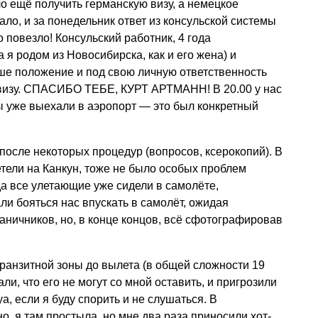
ещё получить германскую визу, а немецкое
ло, и за понедельник ответ из консульской системы
о повезло! Консульский работник, 4 года
я родом из Новосибирска, как и его жена) и
ше положение и под свою личную ответственность
 визу. СПАСИБО ТЕБЕ, КУРТ АРТМАНН! В 20.00 у нас
мы уже выехали в аэропорт — это был конкретный
после некоторых процедур (вопросов, ксерокопий). В
тели на Канкун, тоже не было особых проблем
да все улетающие уже сидели в самолёте,
и бояться нас впускать в самолёт, ожидая
аничников, но, в конце концов, всё сфотографировав
транзитной зоны до вылета (в общей сложности 19
али, что его не могут со мной оставить, и пригрозили
а, если я буду спорить и не слушаться. В
, я там простыла, но мне два раза приносили хот-