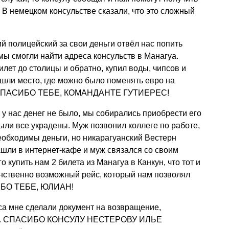
 В немецком консульстве сказали, что это сложный
й полицейский за свои деньги отвёл нас попить
 мы смогли найти адреса консульств в Манагуа.
билет до столицы и обратно, купил воды, чипсов и
ашли место, где можно было поменять евро на
о. СПАСИБО ТЕБЕ, КОМАНДАНТЕ ГУТИЕРЕС!
 у нас денег не было, мы собирались приобрести его
были все украдены. Муж позвонил коллеге по работе,
необходимы деньги, но никарагуанский Вестерн
шли в интернет-кафе и муж связался со своим
 купить нам 2 билета из Манагуа в Канкун, что тот и
инственно возможный рейс, который нам позволял
СИБО ТЕБЕ, ЮЛИАН!
аса мне сделали документ на возвращение,
ицу. СПАСИБО КОНСУЛУ НЕСТЕРОВУ ИЛЬЕ