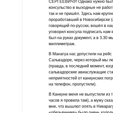
СЕРГЕЕВИЧУ! Однако нужно было 
консульство в выходные не работа
так и не пришёл. Здесь нам крупн
проработавший в Новосибирске (а 
говорящий по-русски, вошёл в на
уговорил консула подписать нам
был на руках документ, а в 3.30 
миллиметраж.
В Манагуа нас допустили на рейс 
Сальвадоре, через который мы ле
(правда, в последний момент, ког
сальвадорские авиаслужащие стал
неприятностей от канкунских погр
на телефон, пропустили).
В Канкуне меня не выпустили из 
часов я провела там), а мужу сказ
мне, что вышлют опять в Никарагу
«обезьяннике» было очень холодно