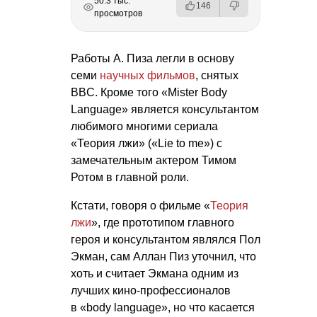
50.3 тыс.
146
просмотров
Работы А. Пиза легли в основу
семи
научных фильмов
, снятых
BBC. Кроме того «Mister Body
Language» является консультантом
любимого многими сериала
«Теория лжи» («Lie to me») c
замечательным актером Тимом
Ротом в главной роли.
Кстати, говоря о фильме «
Теория
лжи
», где прототипом главного
героя и консультантом являлся Пол
Экман, сам Аллан Пиз уточнил, что
хоть и считает Экмана одним из
лучших кино-профессионалов
в «body language», но что касается