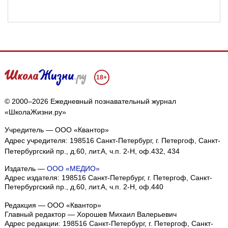
18+
© 2000–2026 Ежедневный познавательный журнал
«ШколаЖизни.ру»
Учредитель — ООО «Квантор»
Адрес учредителя: 198516 Санкт-Петербург, г. Петергоф, Санкт-
Петербургский пр., д.60, лит.А, ч.п. 2-Н, оф.432, 434
Издатель —
ООО «МЕДИО»
Адрес издателя: 198516 Санкт-Петербург, г. Петергоф, Санкт-
Петербургский пр., д.60, лит.А, ч.п. 2-Н, оф.440
Мы собираем файлы cookie и применяем
Яндекс.Метрику
.
Редакция — ООО «Квантор»
Главный редактор — Хорошев Михаил Валерьевич
Подробнее
ПРИНЯТЬ
Адрес редакции:
198516
Санкт-Петербург, г. Петергоф
,
Санкт-