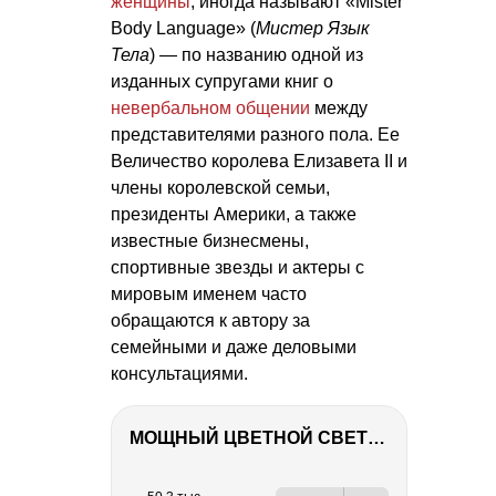
женщины
, иногда называют «Mister
Body Language» (
Мистер Язык
Тела
) — по названию одной из
изданных супругами книг о
невербальном общении
между
представителями разного пола. Ее
Величество королева Елизавета II и
члены королевской семьи,
президенты Америки, а также
известные бизнесмены,
спортивные звезды и актеры с
мировым именем часто
обращаются к автору за
семейными и даже деловыми
консультациями.
МОЩНЫЙ ЦВЕТНОЙ СВЕТ – NANLITE FC-500C
РЕКЛАМА
РЕКЛАМА
РЕКЛАМА
РЕКЛАМА