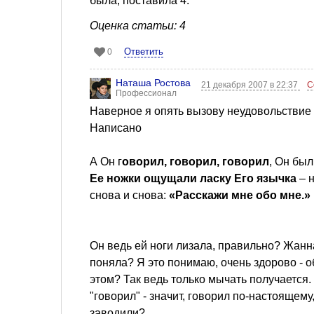
была, поставила 4.
Оценка статьи: 4
Ответить
0
Наташа Ростова
21 декабря 2007 в 22:37
С
Профессионал
Наверное я опять вызову неудовольствие 
Написано
А Он г
оворил, говорил, говорил
, Он был
Ее ножки ощущали ласку Его язычка
– н
снова и снова:
«Расскажи мне обо мне.»
Он ведь ей ноги лизала, правильно? Жанна
поняла? Я это понимаю, очень здорово - об
этом? Так ведь только мычать получается.
"говорил" - значит, говорил по-настоящему
заводили?