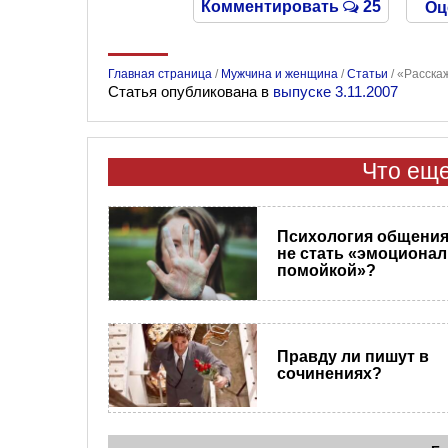
Комментировать
25
Оц
Главная страница
/
Мужчина и женщина
/
Статьи
/
«Расскаж
Статья опубликована в
выпуске 3.11.2007
Что еще
Психология общения.
не стать «эмоциона
помойкой»?
Правду ли пишут в
сочинениях?