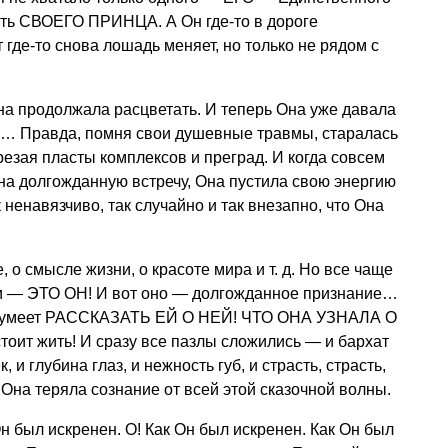
ать СВОЕГО ПРИНЦА. А Он где-то в дороге
где-то снова лошадь меняет, но только не рядом с
 продолжала расцветать. И теперь Она уже давала
… Правда, помня свои душевные травмы, старалась
резая пласты комплексов и преград. И когда совсем
на долгожданную встречу, Она пустила свою энергию
 ненавязчиво, так случайно и так внезапно, что Она
, о смысле жизни, о красоте мира
и т. д.
Но все чаще
и — ЭТО ОН! И вот оно — долгожданное признание…
 Он умеет РАССКАЗАТЬ ЕЙ О НЕЙ! ЧТО ОНА УЗНАЛА О
тоит жить! И сразу все пазлы сложились — и бархат
, и глубина глаз, и нежность губ, и страсть, страсть,
 теряла сознание от всей этой сказочной волны.
Он был искренен. О! Как Он был искренен. Как Он был