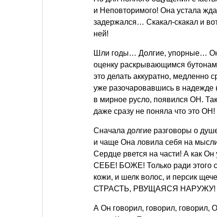
и Неповторимого! Она устала жд
задержался… Скакал-скакал и вот 
ней!
Шли годы… Долгие, упорные… Она
оценку раскрывающимся бутонам
это делать аккуратно, медленно с
уже разочаровавшись в надежде 
в мирное русло, появился ОН. Так
даже сразу не поняла что это ОН!
Сначала долгие разговоры о душе
и чаще Она ловила себя на мысл
Сердце рвется на части! А как
СЕБЕ! БОЖЕ! Только ради этого с
кожи, и шелк волос, и персик щечек
СТРАСТЬ, РВУЩАЯСЯ НАРУЖУ! Она
А Он говорил, говорил, говорил, 