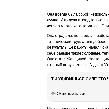
Она всегда была собой недовольна
лучше. И видела выход только в к
чего-то много, чего-то мало… Сл
Она страдала, но верила и работа
титанический труд, стали добрее
результаты Ее работы начали сказ
себе раньше такие холодные, те
Она стала Женщиной! Настоящим
который получается из Гадкого Ут
РЕКЛАМА
РЕКЛАМА
РЕКЛАМА
РЕКЛАМА
40.0 тыс. просмотров
Но для полного ощущения счасть