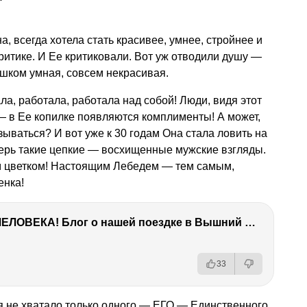
, всегда хотела стать красивее, умнее, стройнее и
ритике. И Ее критиковали. Вот уж отводили душу —
ишком умная, совсем некрасивая.
ла, работала, работала над собой! Люди, видя этот
 — в Ее копилке появляются комплименты! А может,
ываться? И вот уже к 30 годам Она стала ловить на
перь такие цепкие — восхищенные мужские взгляды.
 цветком! Настоящим Лебедем — тем самым,
енка!
ТЫ УДИВИШЬСЯ СИЛЕ ЭТО ЧЕЛОВЕКА! Блог о нашей поездке в Вышний Волочек
33
я не хватало только одного — ЕГО — Единственного