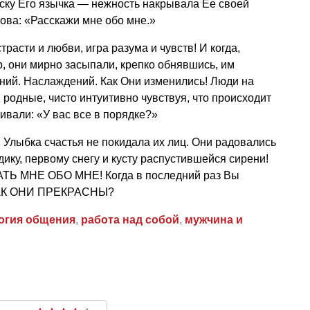
ску Его язычка — нежность накрывала Ее своей
нова: «Расскажи мне обо мне.»
расти и любви, игра разума и чувств! И когда,
р, они мирно засыпали, крепко обнявшись, им
ий. Наслаждений. Как Они изменились! Люди на
 родные, чисто интуитивно чувствуя, что происходит
ивали: «У вас все в порядке?»
Улыбка счастья не покидала их лиц. Они радовались
ику, первому снегу и кусту распустившейся сирени!
АТЬ МНЕ ОБО МНЕ! Когда в последний раз Вы
КАК ОНИ ПРЕКРАСНЫ?
огия общения
,
работа над собой
,
мужчина и