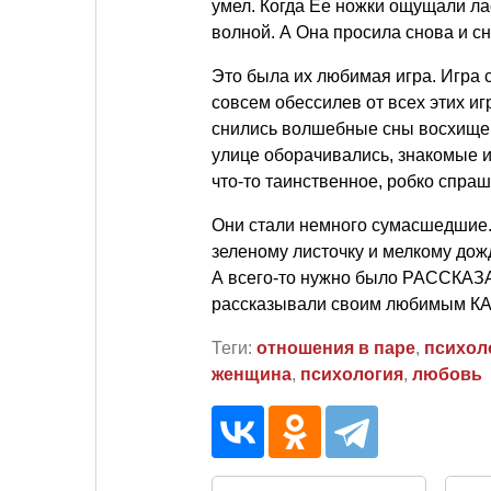
умел. Когда Ее ножки ощущали ла
волной. А Она просила снова и с
Это была их любимая игра. Игра ст
совсем обессилев от всех этих иг
снились волшебные сны восхищен
улице оборачивались, знакомые и
что-то таинственное, робко спраш
Они стали немного сумасшедшие. 
зеленому листочку и мелкому дожд
А всего-то нужно было РАССКАЗ
рассказывали своим любимым 
Теги:
отношения в паре
,
психол
женщина
,
психология
,
любовь