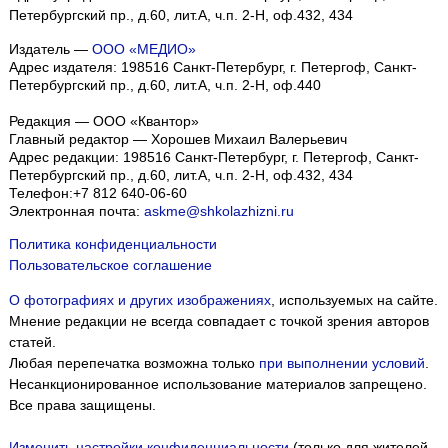
Петербургский пр., д.60, лит.А, ч.п. 2-Н, оф.432, 434
Издатель —
ООО «МЕДИО»
Адрес издателя: 198516 Санкт-Петербург, г. Петергоф, Санкт-
Петербургский пр., д.60, лит.А, ч.п. 2-Н, оф.440
Редакция — ООО «Квантор»
Главный редактор — Хорошев Михаил Валерьевич
Адрес редакции:
198516
Санкт-Петербург, г. Петергоф
,
Санкт-
Петербургский пр., д.60, лит.А, ч.п. 2-Н, оф.432, 434
Телефон:
+7 812 640-06-60
Электронная почта:
askme@shkolazhizni.ru
Политика конфиденциальности
Пользовательское соглашение
О фотографиях и других изображениях
, используемых на сайте.
Мнение редакции не всегда совпадает с точкой зрения авторов
статей.
Любая перепечатка возможна только
при выполнении условий
.
Несанкционированное использование материалов запрещено.
Все права защищены.
Изменить настройки конфиденциальности
(только для жителей