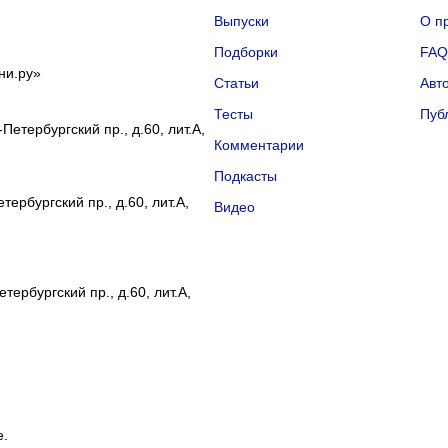
Выпуски
О п
Подборки
FA
ни.ру»
Статьи
Авт
Тесты
Пуб
Петербургский пр., д.60, лит.А,
Комментарии
Подкасты
ербургский пр., д.60, лит.А,
Видео
тербургский пр., д.60, лит.А,
е.