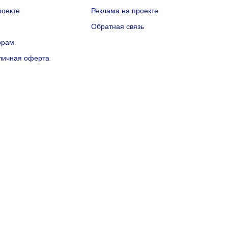
роекте
Реклама на проекте
Q
Обратная связь
орам
личная оферта