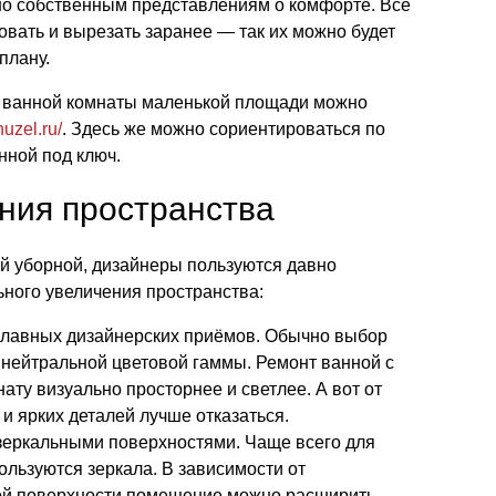
сно собственным представлениям о комфорте. Все
вать и вырезать заранее — так их можно будет
плану.
а ванной комнаты маленькой площади можно
uzel.ru/
. Здесь же можно сориентироваться по
нной под ключ.
ния пространства
 уборной, дизайнеры пользуются давно
ного увеличения пространства:
главных дизайнерских приёмов. Обычно выбор
и нейтральной цветовой гаммы. Ремонт ванной с
ату визуально просторнее и светлее. А вот от
и ярких деталей лучше отказаться.
зеркальными поверхностями. Чаще всего для
льзуются зеркала. В зависимости от
ой поверхности помещение можно расширить,