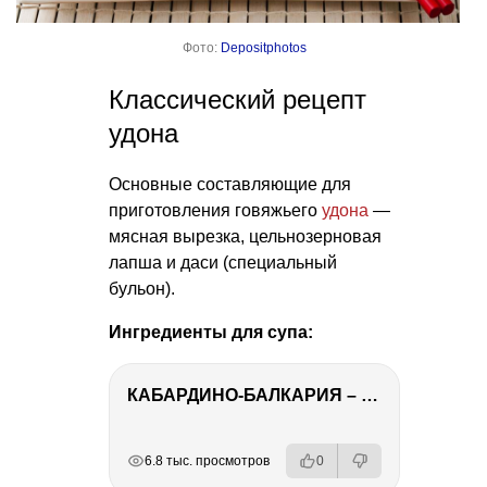
Фото:
Depositphotos
Классический рецепт
удона
Основные составляющие для
приготовления говяжьего
удона
—
мясная вырезка, цельнозерновая
лапша и даси (специальный
бульон).
Ингредиенты для супа:
КАБАРДИНО-БАЛКАРИЯ – ПУТЕШЕСТВИЕ НА КАВКАЗ часть 3
РЕКЛАМА
РЕКЛАМА
РЕКЛАМА
РЕКЛАМА
6.8 тыс. просмотров
0