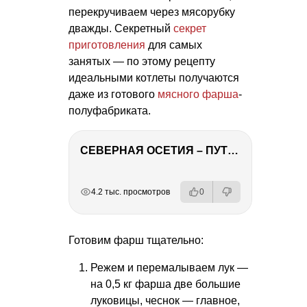
перекручиваем через мясорубку
дважды. Секретный
секрет
приготовления
для самых
занятых — по этому рецепту
идеальными котлеты получаются
даже из готового
мясного фарша
-
полуфабриката.
СЕВЕРНАЯ ОСЕТИЯ – ПУТЕШЕСТВИЕ НА КАВКАЗ часть 4
РЕКЛАМА
РЕКЛАМА
РЕКЛАМА
РЕКЛАМА
4.2 тыс. просмотров
0
Готовим фарш тщательно:
Режем и перемалываем лук —
на 0,5 кг фарша две большие
луковицы, чеснок — главное,