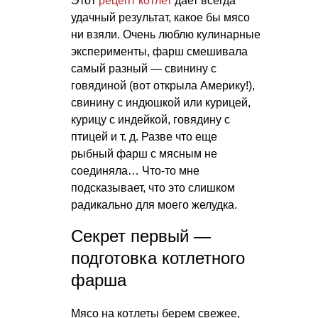
Этот
рецепт котлет
дает всегда
удачный результат, какое бы мясо
ни взяли. Очень люблю кулинарные
эксперименты, фарш смешивала
самый разный — свинину с
говядиной (вот открыла Америку!),
свинину с индюшкой или курицей,
курицу с индейкой, говядину с
птицей
и т. д.
Разве что еще
рыбный фарш с мясным не
соединяла… Что-то мне
подсказывает, что это слишком
радикально для моего желудка.
Секрет первый —
подготовка котлетного
фарша
Мясо на котлеты берем свежее,