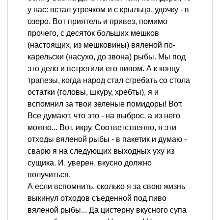
у нас: встал утречком и с крыльца, удочку - в
озеро. Вот приятель и привез, помимо
прочего, с десяток больших мешков
(настоящих, из мешковины) вяленой по-
карельски (насухо, до звона) рыбы. Мы под
это дело и встретили его пивом. А к концу
трапезы, когда народ стал сгребать со стола
остатки (головы, шкуру, хребты), я и
вспомнил за твои зеленые помидоры! Вот.
Все думают, что это - на выброс, а из него
можно... Вот, икру. Соответственно, я эти
отходы вяленой рыбы - в пакетик и думаю -
сварю я на следующих выходных уху из
сущика. И, уверен, вкусно должно
получиться.
А если вспомнить, сколько я за свою жизнь
выкинул отходов съеденной под пиво
вяленой рыбы... Да цистерну вкусного супа