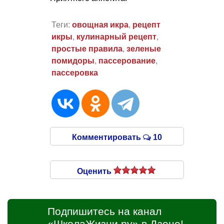
Теги:
овощная икра
,
рецепт
икры
,
кулинарный рецепт
,
простые правила
,
зеленые
помидоры
,
пассерование
,
пассеровка
Комментировать
10
Оценить
Подпишитесь на канал
«ШколаЖизни.ру» в Дзене!