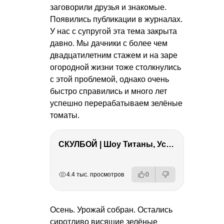
заговорили друзья и знакомые.
Появились публикации в журналах.
У нас с супругой эта тема закрыта
давно. Мы дачники с более чем
двадцатилетним стажем и на заре
огородной жизни тоже столкнулись
с этой проблемой, однако очень
быстро справились и много лет
успешно перерабатываем зелёные
томаты.
СКУЛБОЙ | Шоу Титаны, Усейн Болт, Ларрат, Зашквар!
РЕКЛАМА
РЕКЛАМА
РЕКЛАМА
4.4 тыс. просмотров
0
Осень. Урожай собран. Остались
сиротливо висящие зелёные