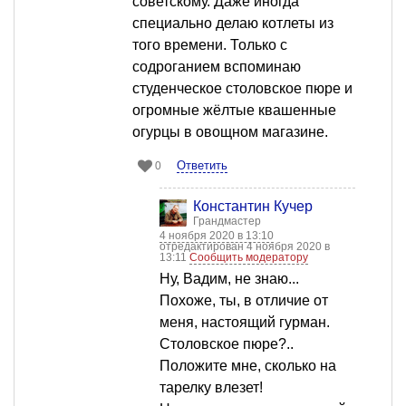
советскому. Даже иногда
специально делаю котлеты из
того времени. Только с
содроганием вспоминаю
студенческое столовское пюре и
огромные жёлтые квашенные
огурцы в овощном магазине.
Ответить
0
Константин Кучер
Грандмастер
4 ноября 2020 в 13:10
отредактирован 4 ноября 2020 в
13:11
Сообщить модератору
Ну, Вадим, не знаю...
Похоже, ты, в отличие от
меня, настоящий гурман.
Столовское пюре?..
Положите мне, сколько на
тарелку влезет!