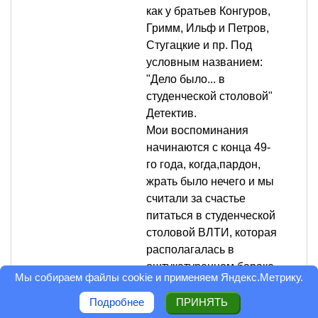
как у братьев Конгуров,
Гримм, Ильф и Петров,
Стугацкие и пр. Под
условным названием:
"Дело было... в
студенческой столовой"
Детектив.
Мои воспоминания
начинаются с конца 49-
го года, когда,пардон,
жрать было нечего и мы
считали за счастье
питаться в студенческой
столовой ВЛТИ, которая
располагалась в
оштукатуренном бараке.
Мы собираем файлы cookie и применяем
Яндекс.Метрику
.
Длинное помещение,
как кишка набивалась
Подробнее
ПРИНЯТЬ
кое-как одетыми худыми