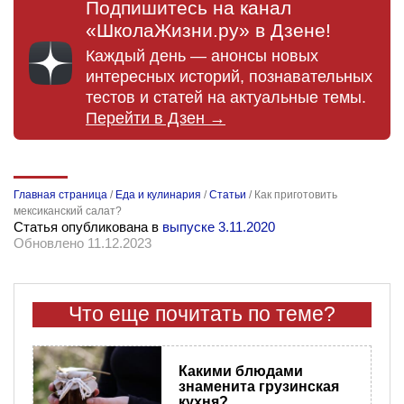
Подпишитесь на канал
«ШколаЖизни.ру» в Дзене!
Каждый день — анонсы новых
интересных историй, познавательных
тестов и статей на актуальные темы.
Перейти в Дзен →
Главная страница
/
Еда и кулинария
/
Статьи
/
Как приготовить
мексиканский салат?
Статья опубликована в
выпуске 3.11.2020
Обновлено 11.12.2023
Что еще почитать по теме?
Какими блюдами
знаменита грузинская
кухня?