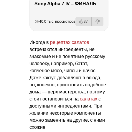
Sony Alpha 7 IV – ФИНАЛЬНЫЙ ОБЗОР
РЕКЛАМА
РЕКЛАМА
РЕКЛАМА
РЕКЛАМА
РЕКЛАМА
40.0 тыс. просмотров
37
Иногда в
рецептах салатов
встречаются ингредиенты, не
знакомые и не понятные русскому
человеку, например, батат,
копченое мясо, чипсы и начос.
Даже кактус добавляют в блюда,
но, конечно, приготовить подобное
дома — верх мастерства, поэтому
стоит остановиться на
салатах
с
доступными ингредиентами. При
желании некоторые компоненты
можно заменить на другие, с ними
схожие.