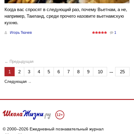
Когда вас спросят в следующий раз, почему Вьетнам, а не,
например, Таиланд, среди прочего назовите вьетнамскую
кухню.
Игорь Ткачев
1
← Предыдущая
...
1
2
3
4
5
6
7
8
9
10
25
Следующая
→
12+
© 2000–2026 Ежедневный познавательный журнал