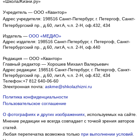
«ШколаЖизни.ру»
Учредитель — ООО «Квантор»
Адрес учредителя: 198516 Санкт-Петербург, г. Петергоф, Санкт-
Петербургский пр., д.60, лит.А, ч.п. 2-Н, оф.432, 434
Издатель —
ООО «МЕДИО»
Адрес издателя: 198516 Санкт-Петербург, г. Петергоф, Санкт-
Петербургский пр., д.60, лит.А, ч.п. 2-Н, оф.440
Редакция — ООО «Квантор»
Главный редактор — Хорошев Михаил Валерьевич
Адрес редакции:
198516
Санкт-Петербург, г. Петергоф
,
Санкт-
Петербургский пр., д.60, лит.А, ч.п. 2-Н, оф.432, 434
Телефон:
+7 812 640-06-60
Электронная почта:
askme@shkolazhizni.ru
Политика конфиденциальности
Пользовательское соглашение
О фотографиях и других изображениях
, используемых на сайте.
Мнение редакции не всегда совпадает с точкой зрения авторов
статей.
Любая перепечатка возможна только
при выполнении условий
.