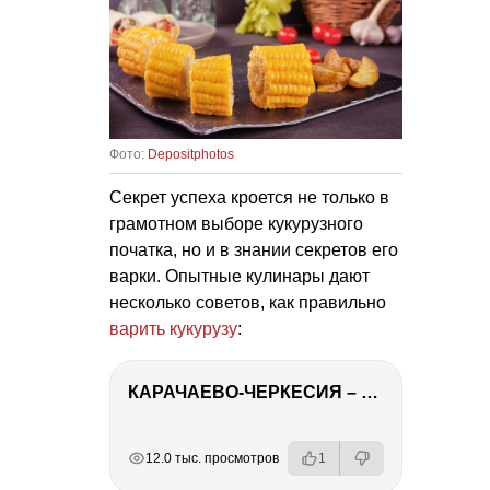
Фото:
Depositphotos
Секрет успеха кроется не только в
грамотном выборе кукурузного
початка, но и в знании секретов его
варки. Опытные кулинары дают
несколько советов, как правильно
варить кукурузу
:
КАРАЧАЕВО-ЧЕРКЕСИЯ – ПУТЕШЕСТВИЕ НА КАВКАЗ часть 2
РЕКЛАМА
РЕКЛАМА
РЕКЛАМА
12.0 тыс. просмотров
1