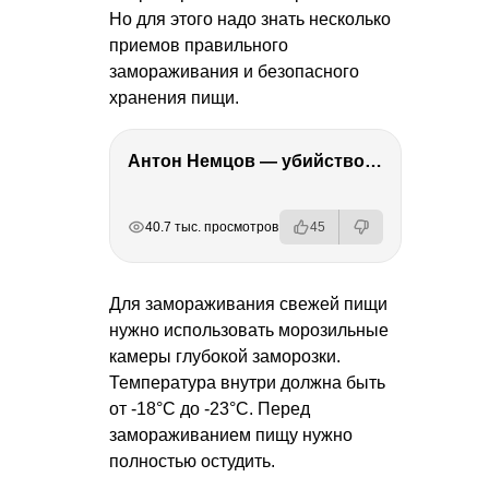
Но для этого надо знать несколько
приемов правильного
замораживания и безопасного
хранения пищи.
Антон Немцов — убийство Бориса Немцова, переезд в Дубай, семья и политика
РЕКЛАМА
РЕКЛАМА
РЕКЛАМА
40.7 тыс. просмотров
45
Для замораживания свежей пищи
нужно использовать морозильные
камеры глубокой заморозки.
Температура внутри должна быть
от -18°С до -23°С. Перед
замораживанием пищу нужно
полностью остудить.