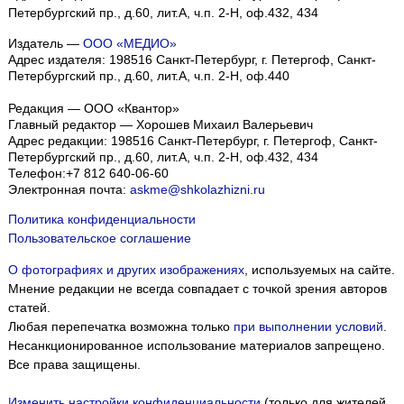
Петербургский пр., д.60, лит.А, ч.п. 2-Н, оф.432, 434
Издатель —
ООО «МЕДИО»
Адрес издателя: 198516 Санкт-Петербург, г. Петергоф, Санкт-
Петербургский пр., д.60, лит.А, ч.п. 2-Н, оф.440
Редакция — ООО «Квантор»
Главный редактор — Хорошев Михаил Валерьевич
Адрес редакции:
198516
Санкт-Петербург, г. Петергоф
,
Санкт-
Петербургский пр., д.60, лит.А, ч.п. 2-Н, оф.432, 434
Телефон:
+7 812 640-06-60
Электронная почта:
askme@shkolazhizni.ru
Политика конфиденциальности
Пользовательское соглашение
О фотографиях и других изображениях
, используемых на сайте.
Мнение редакции не всегда совпадает с точкой зрения авторов
статей.
Любая перепечатка возможна только
при выполнении условий
.
Несанкционированное использование материалов запрещено.
Все права защищены.
Изменить настройки конфиденциальности
(только для жителей