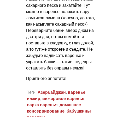
сахарного песка и закатайте. Тут
можно в варенье положить пару
ломтиков лимона (конечно, до того,
как насыплете сахарный песок).
Переверните банки вверх дном на
два-три дня, потом помойте и
поставьте в кладовку, с глаз долой,
а то тут же откроете и съедите. Не
забудьте надписать варенье и
украсить банки — такие шедевры
оставлять без оправы нельзя!
Приятного аппетита!
Теги:
Азербайджан
,
варенье
,
инжир
,
инжировое варенье
,
варка варенья
,
домашнее
консервирование
,
бабушкины