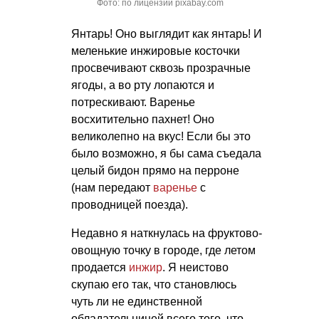
Фото: по лицензии pixabay.com
Янтарь! Оно выглядит как янтарь! И
меленькие инжировые косточки
просвечивают сквозь прозрачные
ягоды, а во рту лопаются и
потрескивают. Варенье
восхитительно пахнет! Оно
великолепно на вкус! Если бы это
было возможно, я бы сама съедала
целый бидон прямо на перроне
(нам передают
варенье
с
проводницей поезда).
Недавно я наткнулась на фруктово-
овощную точку в городе, где летом
продается
инжир
. Я неистово
скупаю его так, что становлюсь
чуть ли не единственной
обладательницей всего того, что