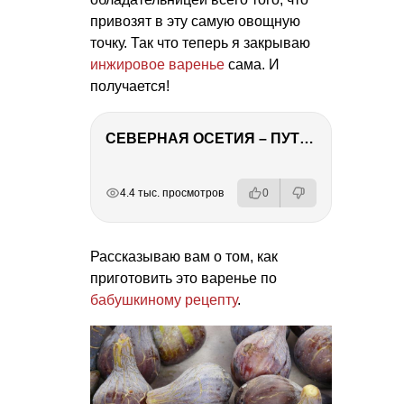
привозят в эту самую овощную
точку. Так что теперь я закрываю
инжировое варенье
сама. И
получается!
СЕВЕРНАЯ ОСЕТИЯ – ПУТЕШЕСТВИЕ НА КАВКАЗ часть 4
РЕКЛАМА
РЕКЛАМА
РЕКЛАМА
РЕКЛАМА
4.4 тыс. просмотров
0
Рассказываю вам о том, как
приготовить это варенье по
бабушкиному рецепту
.