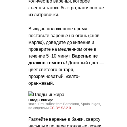
количество варенья, которое
съестся так же быстро, как и оно же
из литровочки.
Выждав положенное время,
поставьте варенье на огонь (сняв
марлю), доведите до кипения и
проварите на медленном огне в
течение 5−10 минут.
Варенье не
должно темнеть!
Должный цвет —
цвет светлого янтаря,
прозрачноватый, желто-
оранжевый.
Плоды инжира
Фото: Emi Yañez from Barcelona, Spain. higos,
по лицензии
CC BY-SA 2.0
Разлейте варенье в банки, сверху
насыпьте по паре столовых ложек