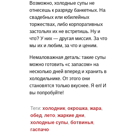
Возможно, холодные супы не
отнесешь к разряду банкетных. На
свадебных или юбилейных
торжествах, либо корпоративных
застольях их не встретишь. Ну и
что? У них — другая миссия. За что
мы их и любим, за что и ценим.
Немаловажная деталь: такие супы
можно готовить «с запасом» на
несколько дней вперед и хранить в
холодильнике. От этого они
становятся только вкуснее. Я ел! И
вы попробуйте!
Теги:
холодник
,
окрошка
,
жара
,
обед
,
лето
,
жаркие дни
,
холодные супы
,
ботвинья
,
гаспачо