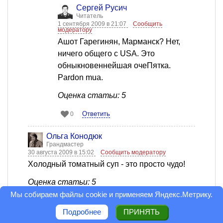
Сергей Русич
Читатель
1 сентября 2009 в 21:07
Сообщить
модератору
Ашот Гарегинян, Марманск? Нет,
ничего общего с USA. Это
обныкновеннейшая очеПятка.
Pardon mua.
Оценка статьи: 5
Ответить
0
Ольга Конодюк
Грандмастер
30 августа 2009 в 15:02
Сообщить модератору
Холодный томатный суп - это просто чудо!
Оценка статьи: 5
Мы собираем файлы cookie и применяем
Яндекс.Метрику
.
Ответить
0
Подробнее
ПРИНЯТЬ
Ашот Гарегинян