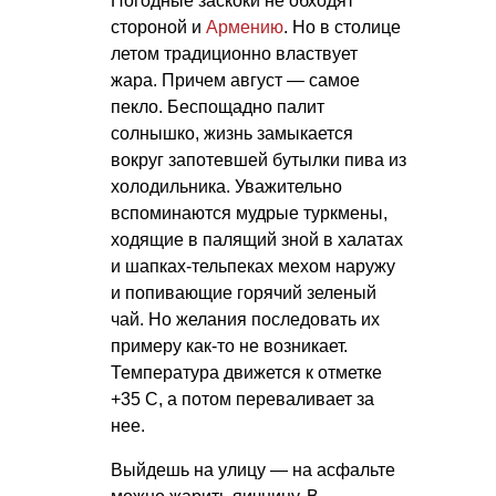
Погодные заскоки не обходят
стороной и
Армению
. Но в столице
летом традиционно властвует
жара. Причем август — самое
пекло. Беспощадно палит
солнышко, жизнь замыкается
вокруг запотевшей бутылки пива из
холодильника. Уважительно
вспоминаются мудрые туркмены,
ходящие в палящий зной в халатах
и шапках-тельпеках мехом наружу
и попивающие горячий зеленый
чай. Но желания последовать их
примеру как-то не возникает.
Температура движется к отметке
+35 С, а потом переваливает за
нее.
Выйдешь на улицу — на асфальте