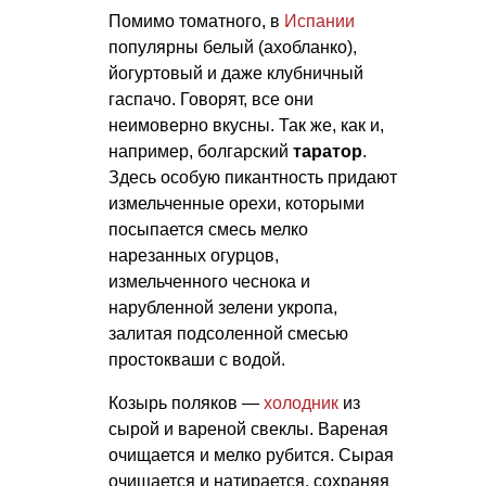
Помимо томатного, в
Испании
популярны белый (ахобланко),
йогуртовый и даже клубничный
гаспачо. Говорят, все они
неимоверно вкусны. Так же, как и,
например, болгарский
таратор
.
Здесь особую пикантность придают
измельченные орехи, которыми
посыпается смесь мелко
нарезанных огурцов,
измельченного чеснока и
нарубленной зелени укропа,
залитая подсоленной смесью
простокваши с водой.
Козырь поляков —
холодник
из
сырой и вареной свеклы. Вареная
очищается и мелко рубится. Сырая
очищается и натирается, сохраняя