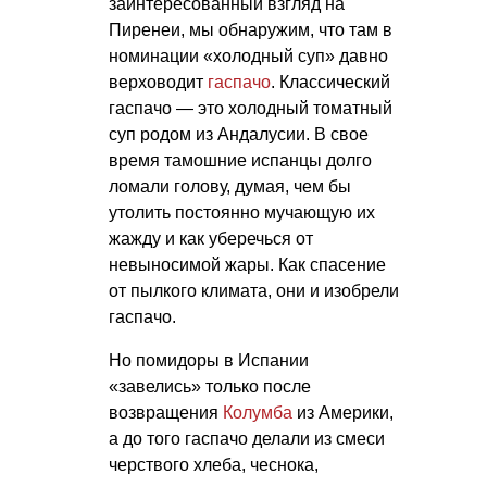
заинтересованный взгляд на
Пиренеи, мы обнаружим, что там в
номинации «холодный суп» давно
верховодит
гаспачо
. Классический
гаспачо — это холодный томатный
суп родом из Андалусии. В свое
время тамошние испанцы долго
ломали голову, думая, чем бы
утолить постоянно мучающую их
жажду и как уберечься от
невыносимой жары. Как спасение
от пылкого климата, они и изобрели
гаспачо.
Но помидоры в Испании
«завелись» только после
возвращения
Колумба
из Америки,
а до того гаспачо делали из смеси
черствого хлеба, чеснока,