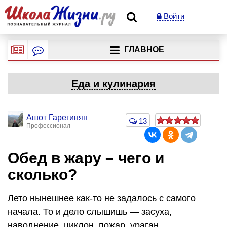
Войти
ГЛАВНОЕ
Еда и кулинария
Ашот Гарегинян
13
Профессионал
Обед в жару – чего и
сколько?
Лето нынешнее как-то не задалось с самого
начала. То и дело слышишь — засуха,
наводнение, циклон, пожар, ураган,