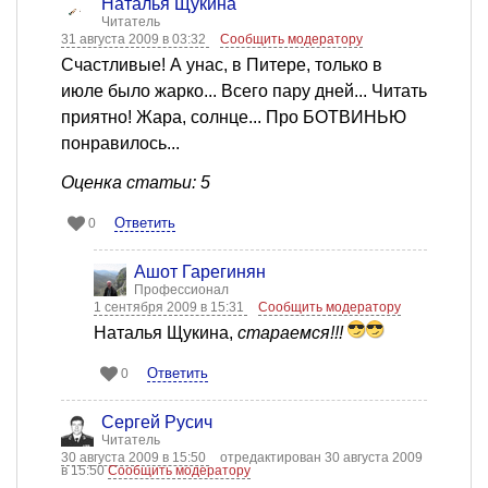
Наталья Щукина
Читатель
31 августа 2009 в 03:32
Сообщить модератору
Счастливые! А унас, в Питере, только в
июле было жарко... Всего пару дней... Читать
приятно! Жара, солнце... Про БОТВИНЬЮ
понравилось...
Оценка статьи: 5
Ответить
0
Ашот Гарегинян
Профессионал
1 сентября 2009 в 15:31
Сообщить модератору
Наталья Щукина,
стараемся!!!
Ответить
0
Сергей Русич
Читатель
30 августа 2009 в 15:50
отредактирован 30 августа 2009
в 15:50
Сообщить модератору