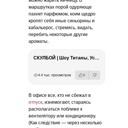
можно жарить яичницу. В
маршрутках порой одуряюще
пахнет парфюмом, коим щедро
кропят себя иные синьорины и
кабальерос, стремясь, видать,
перебить некоторые другие
ароматы.
СКУЛБОЙ | Шоу Титаны, Усейн Болт, Ларрат, Зашквар!
РЕКЛАМА
РЕКЛАМА
РЕКЛАМА
РЕКЛАМА
4.4 тыс. просмотров
0
В офисе все, кто не сбежал в
отпуск
, изнемогают, стараясь
располагаться поближе к
вентилятору или кондиционеру.
(Как следствие — через несколько