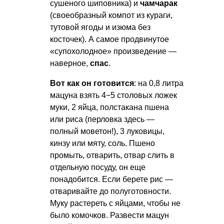
сушеного шиповника) и
чамчарак
(своеобразный компот из кураги,
тутовой ягоды и изюма без
косточек). А самое продвинутое
«супохолодное» произведение —
наверное,
спас
.
Вот как он готовится
: на 0,8 литра
мацуна взять 4−5 столовых ложек
муки, 2 яйца, полстакана пшена
или риса (перловка здесь —
полный моветон!), 3 луковицы,
кинзу или мяту, соль. Пшено
промыть, отварить, отвар слить в
отдельную посуду, он еще
понадобится. Если берете рис —
отваривайте до полуготовности.
Муку растереть с яйцами, чтобы не
было комочков. Развести мацун