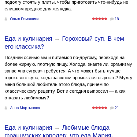
подолгу стоять у плиты, чтобы приготовить что-нибудь не
слишком вредное для желудка.
Ольга Ромашина
18
Еда и кулинария
→
Гороховый суп. В чем
его классика?
Поздней осенью мы и питаемся по-другому, переходя на
более жирную, плотную пищу. Холода, знаете ли, организму
запас «на сугрев» требуется. А что может быть лучше
горохового супа, когда за окном промозглая сырость? Муж у
меня большой любитель этого блюда, причем по
классическому рецепту. Вот и сегодня выпросил — а как
отказать любимому?
Анна Мартынова
21
Еда и кулинария
→
Любимые блюда
французских королев: что ела Мария-