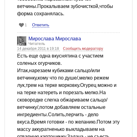
ветчины.Прокалываем зубочисткой,чтобы
форма сохранялась.
Ответить
1
Мирослава Мирослава
Читатель
14 декабря 2011 в 19:18
Сообщить модератору
Есть еще одна вкуснятина с участием
соленых огурчиков.
Итак,нарезаем кубиками сальцо/или
ветчинку,кому что по душе/,мелко режем
лук,трем на терке морковку.Огурец можно и
на терке натереть и порезать мелко.На
сковородке слегка обжариваем сальцо/
ветчинку/,потом добавляем остальные
ингредиенты.Солить,перчить - дело
вкуса.Время готовки - по желанию.Потом эту
массу аккуратненько выкладываем на
отварную картошечку.Задача - не съесть