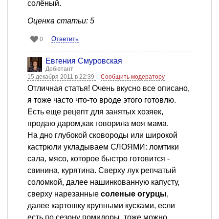
солёный.
Оценка статьи: 5
Ответить
0
Евгения Смуровская
Дебютант
15 декабря 2011 в 22:39
Сообщить модератору
Отличная статья! Очень вкусно все описано,
я тоже часто что-то вроде этого готовлю.
Есть еще рецепт для занятых хозяек,
продаю даром,как говорила моя мама.
На дно глубокой сковороды или широкой
кастрюли укладываем СЛОЯМИ: ломтики
сала, мясо, которое быстро готовится -
свинина, курятина. Сверху лук репчатый
соломкой, далее нашинкованную капусту,
сверху нарезанные
соленые огурцы
,
далее картошку крупными кусками, если
есть по сезону помидоры, тоже можно,