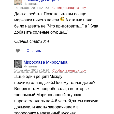
Читатель
14 декабря 2011 в 21:53
Сообщить модератору
Да-а-а, ребята. Похоже, что вы слаще
морковки ничего не ели
А статью надо
было назвать не "Что приготовить..." а "Куда
добавить соленые огурцы..."
Оценка статьи: 4
Ответить
0
Мирослава Мирослава
Читатель
14 декабря 2011 в 19:26
Сообщить модератору
..Еще один рецепт.Между
прочим,голландский.Почему голландский?
Впервые там попробовала,а во-вторых -
экономный.Маринованный огурчик
нарезаем вдоль на 4-6 частей,затем каждую
дольку/или часть/ заворачиваем в
тоооооонко нарезанный кусочек