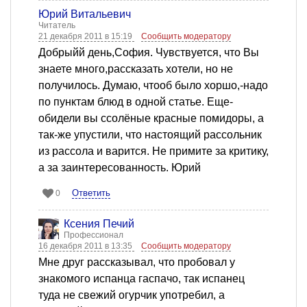
Юрий Витальевич
Читатель
21 декабря 2011 в 15:19
Сообщить модератору
Добрыйй день,София. Чувствуется, что Вы
знаете много,рассказать хотели, но не
получилось. Думаю, чтооб было хоршо,-надо
по пунктам блюд в одной статье. Еще-
обидели вы ссолёные красные помидоры, а
так-же упустили, что настоящий рассольник
из рассола и варится. Не примите за критику,
а за заинтересованность. Юрий
Ответить
0
Ксения Печий
Профессионал
16 декабря 2011 в 13:35
Сообщить модератору
Мне друг рассказывал, что пробовал у
знакомого испанца гаспачо, так испанец
туда не свежий огурчик употребил, а