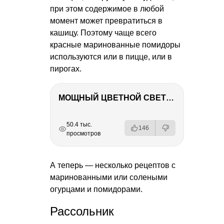
при этом содержимое в любой
момент может превратиться в
кашицу. Поэтому чаще всего
красные маринованные помидоры
используются или в пицце, или в
пирогах.
МОЩНЫЙ ЦВЕТНОЙ СВЕТ – NANLITE FC-500C
РЕКЛАМА
РЕКЛАМА
РЕКЛАМА
РЕКЛАМА
50.4 тыс.
146
просмотров
А теперь — несколько рецептов с
маринованными или солеными
огурцами и помидорами.
Рассольник