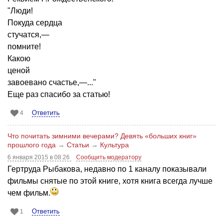
"Люди!
Покуда сердца
стучатся,—
помните!
Какою
ценой
завоевано счастье,—..."
Еще раз спасибо за статью!
Ответить
4
Что почитать зимними вечерами? Девять «больших книг»
прошлого года
→
Статьи
→
Культура
6 января 2015 в 08:26
Сообщить модератору
Гертруда Рыбакова, недавно по 1 каналу показывали
фильмы снятые по этой книге, хотя книга всегда лучше
чем фильм.
Ответить
1