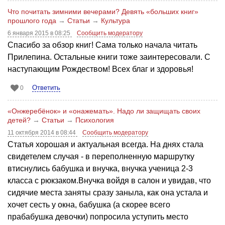
Что почитать зимними вечерами? Девять «больших книг»
прошлого года
→
Статьи
→
Культура
6 января 2015 в 08:25
Сообщить модератору
Спасибо за обзор книг! Сама только начала читать
Прилепина. Остальные книги тоже заинтересовали. С
наступающим Рождеством! Всех благ и здоровья!
Ответить
0
«Онжеребёнок» и «онажемать». Надо ли защищать своих
детей?
→
Статьи
→
Психология
11 октября 2014 в 08:44
Сообщить модератору
Статья хорошая и актуальная всегда. На днях стала
свидетелем случая - в переполненную маршрутку
втиснулись бабушка и внучка, внучка ученица 2-3
класса с рюкзаком.Внучка войдя в салон и увидав, что
сидячие места заняты сразу заныла, как она устала и
хочет сесть у окна, бабушка (а скорее всего
прабабушка девочки) попросила уступить место