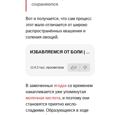
сохраняются.
Вот и получается, что сам процесс
этот мало отличается от широко
распространённых квашения и
соления овощей.
ИЗБАВЛЯЕМСЯ ОТ БОЛИ | Важность режима и питания
РЕКЛАМА
РЕКЛАМА
РЕКЛАМА
РЕКЛАМА
4.3 тыс. просмотров
0
В замоченных
ягодах
со временем
накапливается уже упомянутая
молочная кислота
, и поэтому они
становятся приятно кисло-
сладкими. Образующиеся в ходе