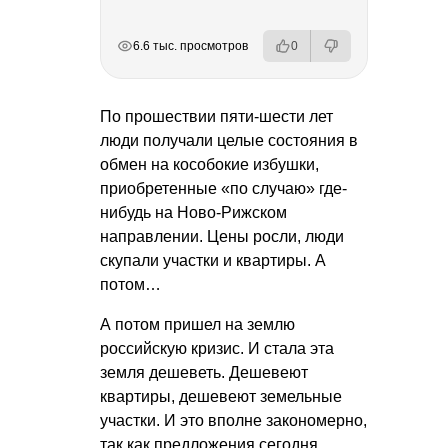
РЕКЛАМА
РЕКЛАМА
РЕКЛАМА
6.6 тыс. просмотров
0
По прошествии пяти-шести лет
люди получали целые состояния в
обмен на кособокие избушки,
приобретенные «по случаю» где-
нибудь на Ново-Рижском
направлении. Цены росли, люди
скупали участки и квартиры. А
потом…
А потом пришел на землю
российскую кризис. И стала эта
земля дешеветь. Дешевеют
квартиры, дешевеют земельные
участки. И это вполне закономерно,
так как предложения сегодня