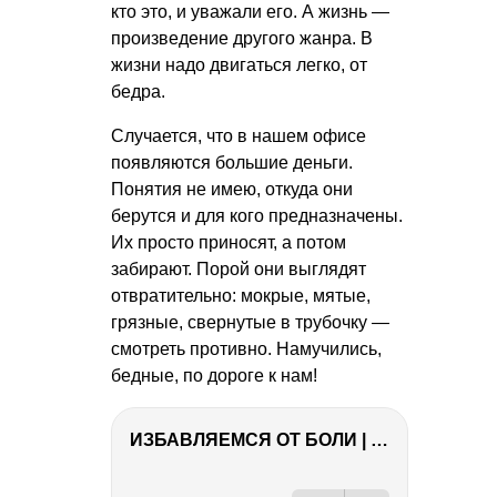
кто это, и уважали его. А жизнь —
произведение другого жанра. В
жизни надо двигаться легко, от
бедра.
Случается, что в нашем офисе
появляются большие деньги.
Понятия не имею, откуда они
берутся и для кого предназначены.
Их просто приносят, а потом
забирают. Порой они выглядят
отвратительно: мокрые, мятые,
грязные, свернутые в трубочку —
смотреть противно. Намучились,
бедные, по дороге к нам!
ИЗБАВЛЯЕМСЯ ОТ БОЛИ | Важность режима и питания
РЕКЛАМА
РЕКЛАМА
РЕКЛАМА
РЕКЛАМА