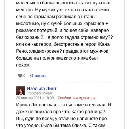
маленького банка выносила ттаких пузатых
мешков. Ну мужик у всех на глазах пачечки
себе по карманам распихал в штаны
кислотные, ну с кучей больших карманов +
рюкзачок потёртый. и пошел себе, наверно
без охраны?... я долго гадала стремно ему??
или он как герои, безстрастные герои Жана
Рено, хладнокровен? правда этот мужичок
больше на полярника кислотника был
похож.
Ответить
0
Изольда Линт
Профессионал
29 января 2011 в 18:09
Сообщить модератору
Ирина Литновская, статья замечательная. Я
даже не вникала про что. Какая разница?
Вы, судя по всем, у отлично напишете про
что угодно. была бы тема близка. С таким