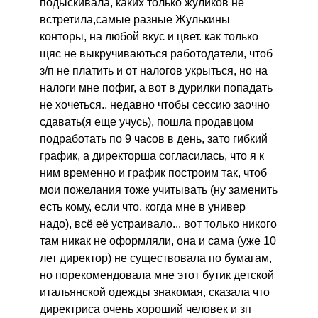
подыскивала, каких только жуликов не
встретила,самые разные Жулькины
конторы, на любой вкус и цвет. как только
щяс не выкручиваються работодатели, чтоб
з/п не платить и от налогов укрыться, но на
налоги мне пофиг, а вот в дурилки попадать
не хочеться.. недавно чтобы сессию заочно
сдавать(я еще учусь), пошла продавцом
подработать по 9 часов в день, зато гибкий
график, а директорша согласилась, что я к
ним временно и график построим так, чтоб
мои пожелания тоже учитывать (ну заменить
есть кому, если что, когда мне в универ
надо), всё её устраивало... вот только никого
там никак не оформляли, она и сама (уже 10
лет директор) не существовала по бумагам,
но порекомендовала мне этот бутик детской
итальянской одежды знакомая, сказала что
директриса очень хороший человек и зп