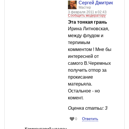
Сергей Дмитриев
Мастер
3 февраля 2011 в 02:43
Сообщить модератору
Эта тонкая грань
Ирина Литновская,
между флудом и
терпимым
комментом ! Мне бы
интересней от
самого В.Черемных
получить отпор за
прокисание
матерьяла.
Остальное - но
комент.
Оценка статьи: 3
Ответить
0
Комментарий удален