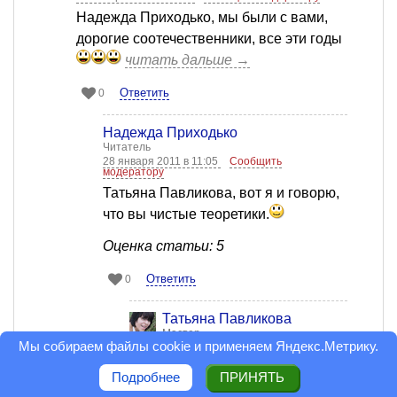
Надежда Приходько, мы были с вами,
дорогие соотечественники, все эти годы
читать дальше →
Ответить
0
Надежда Приходько
Читатель
28 января 2011 в 11:05
Сообщить
модератору
Татьяна Павликова, вот я и говорю,
что вы чистые теоретики.
Оценка статьи: 5
Ответить
0
Татьяна Павликова
Мастер
Мы собираем файлы cookie и применяем
Яндекс.Метрику
.
28 января 2011 в 11:34
Сообщить
модератору
Подробнее
ПРИНЯТЬ
Да ну что вы, девочки, какие