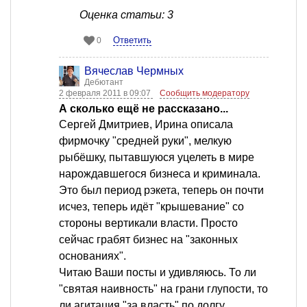
Оценка статьи: 3
Ответить
0
Вячеслав Чермных
Дебютант
2 февраля 2011 в 09:07
Сообщить модератору
А сколько ещё не рассказано...
Сергей Дмитриев, Ирина описала
фирмочку "средней руки", мелкую
рыбёшку, пытавшуюся уцелеть в мире
нарождавшегося бизнеса и криминала.
Это был период рэкета, теперь он почти
исчез, теперь идёт "крышевание" со
стороны вертикали власти. Просто
сейчас грабят бизнес на "законных
основаниях".
Читаю Ваши посты и удивляюсь. То ли
"святая наивность" на грани глупости, то
ли агитация "за власть" по долгу