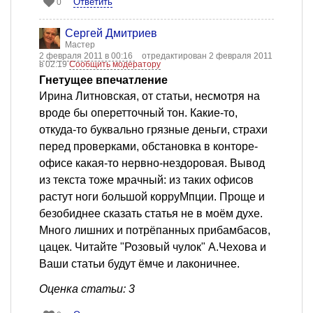
Ответить
0
Сергей Дмитриев
Мастер
2 февраля 2011 в 00:16
отредактирован 2 февраля 2011
в 02:19
Сообщить модератору
Гнетущее впечатление
Ирина Литновская, от статьи, несмотря на
вроде бы оперетточный тон. Какие-то,
откуда-то буквально грязные деньги, страхи
перед проверками, обстановка в конторе-
офисе какая-то нервно-нездоровая. Вывод
из текста тоже мрачный: из таких офисов
растут ноги большой корруМпции. Проще и
безобиднее сказать статья не в моём духе.
Много лишних и потрёпанных прибамбасов,
цацек. Читайте "Розовый чулок" А.Чехова и
Ваши статьи будут ёмче и лаконичнее.
Оценка статьи: 3