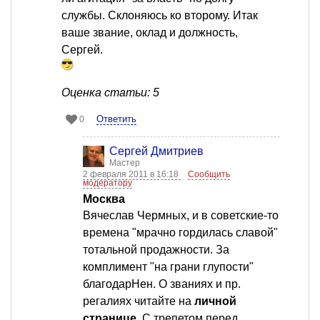
службы. Склоняюсь ко второму. Итак
ваше звание, оклад и должность,
Сергей.
Оценка статьи: 5
Ответить
0
Сергей Дмитриев
Мастер
2 февраля 2011 в 16:18
Сообщить
модератору
Москва
Вячеслав Чермных, и в советские-то
времена "мрачно гордилась славой"
тотальной продажности. За
комплимент "на грани глупости"
благодарНен. О званиях и пр.
регалиях читайте на
личной
странице
. С трепетом перед