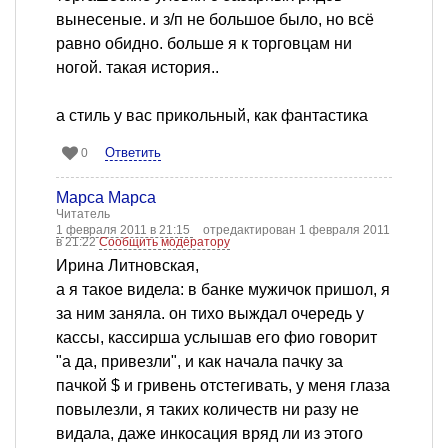
вынесеные. и з/п не большое было, но всё
равно обидно. больше я к торговцам ни
ногой. такая история..
а стиль у вас прикольный, как фантастика
Ответить
0
Марса Марса
Читатель
1 февраля 2011 в 21:15
отредактирован 1 февраля 2011
в 21:22
Сообщить модератору
Ирина Литновская,
а я такое видела: в банке мужичок пришол, я
за ним заняла. он тихо выждал очередь у
кассы, кассирша услышав его фио говорит
"а да, привезли", и как начала пачку за
пачкой $ и гривень отстегивать, у меня глаза
повылезли, я таких количеств ни разу не
видала, даже инкосация вряд ли из этого