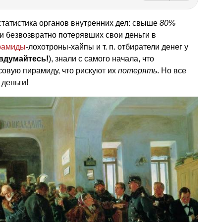
статистика органов внутренних дел: свыше
80%
и безвозвратно потерявших свои деньги в
рамиды
-лохотроны-хайпы
и т. п.
отбиратели денег у
вдумайтесь!
), знали с самого начала, что
овую пирамиду, что рискуют их
потерять
. Но все
 деньги!