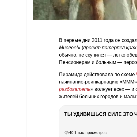
В первые дни 2011 года он создал
Многое!
» (
проект потерпел крах 
обычно, не скупился — легко об
Пенсионерам и больным — персо
Пирамида действовала по схеме
начинание-реинкарнацию «МММ
разбогатеть
» волнует всех — и 
жителей больших городов и малых
РЕКЛАМА
РЕКЛАМА
РЕКЛАМА
РЕКЛАМА
40.1 тыс. просмотров