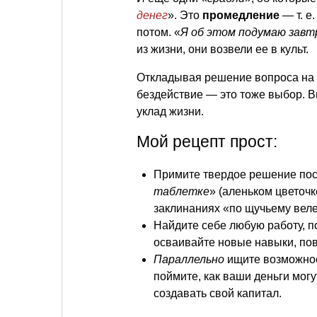
денег
». Это
промедление
—
т. е.
потом. «
Я об этом подумаю завт
из жизни, они возвели ее в культ.
Откладывая решение вопроса на 
бездействие — это тоже выбор. В
уклад жизни.
Мой рецепт прост:
Примите твердое решение пос
таблетке
» (аленьком цветочк
заклинаниях «по щучьему вел
Найдите себе любую работу, п
осваивайте новые навыки, пов
Параллельно
ищите возможнос
поймите, как ваши деньги мог
создавать свой капитал.