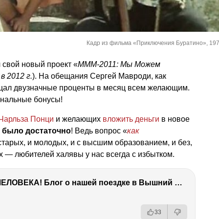
Кадр из фильма «Приключения Буратино», 1975
 свой новый проект «
МММ-2011: Мы Можем
в 2012 г.
). На обещания Сергей Мавроди, как
ещал двузначные проценты в месяц всем желающим.
нальные бонусы!
Чарльза Понци
и желающих
вложить деньги
в новое
»
было достаточно
! Ведь вопрос «
как
старых, и молодых, и с высшим образованием, и без,
 — любителей халявы у нас всегда с избытком.
ТЫ УДИВИШЬСЯ СИЛЕ ЭТО ЧЕЛОВЕКА! Блог о нашей поездке в Вышний Волочек
33