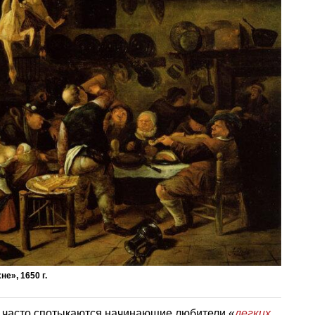
е», 1650 г.
е часто спотыкаются начинающие любители «
легких