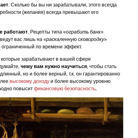
вает
. Сколько бы вы ни зарабатывали, этого всегда
требности (желания) всегда превышают его
е работают
. Рецепты типа «
ограбить банк
»
ведут вас лишь на «
раскаленную сковородку
»
нь ограниченный по времени эффект.
 которые зарабатывают в вашей сфере
одумайте,
чему вам нужно научиться
, чтобы стать
длинный, но и более верный, т.к. он гарантированно
олее
высокому доходу
и более высокому уровню
заодно повысит
финансовую безопасность
.