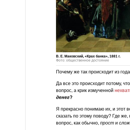
В. Е. Маковский, «Крах банка», 1881 г.
Фото: общественное достояние
Почему же так происходит из года
Да все это происходит потому, ч
вопрос, а крик измученной
нехват
денег
?
Я прекрасно понимаю их, и этот в
сказать по этому поводу? Где же, 
вопрос, как обычно,
прост
и
сло