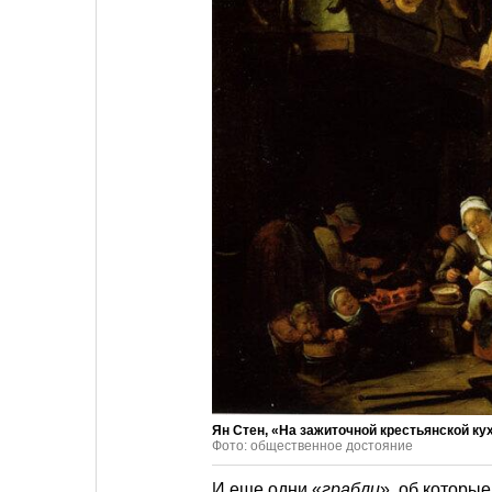
Ян Стен, «На зажиточной крестьянской кухн
Фото: общественное достояние
И еще одни «
грабли
», об которы