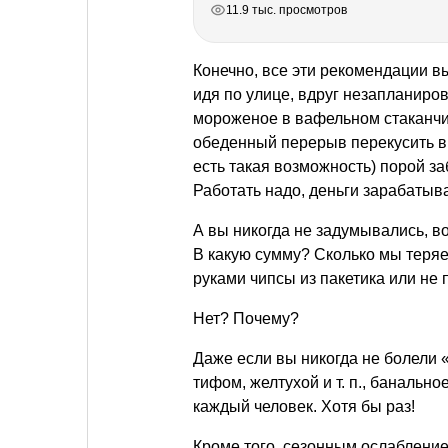
11.9 тыс. просмотров
Конечно, все эти рекомендации в
идя по улице, вдруг незапланиро
мороженое в вафельном стаканчи
обеденный перерыв перекусить в 
есть такая возможность) порой за
Работать надо, деньги зарабаты
А вы никогда не задумывались, в
В какую сумму? Сколько мы теря
руками чипсы из пакетика или н
Нет? Почему?
Даже если вы никогда не болели
тифом, желтухой
и т. п.
, банально
каждый человек. Хотя бы раз!
Кроме того, сезонным ослаблени