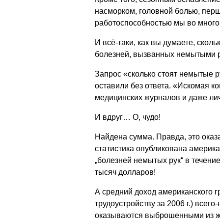
насморком, головной болью, перш
работоспособностью мы во много
И всё-таки, как вы думаете, сколь
болезней, вызванных немытыми 
Запрос «сколько стоят немытые ру
оставили без ответа. «Искомая ко
медицинских журналов и даже лич
И вдруг… О, чудо!
Найдена сумма. Правда, это оказа
статистика опубликована америка
„болезней немытых рук“ в течени
тысяч долларов!
А средний доход американского г
трудоустройству за 2006 г.) всего
оказываются выброшенными из жиз