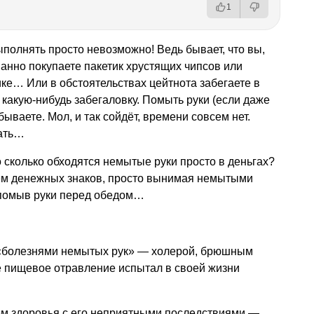
1
ыполнять просто невозможно! Ведь бывает, что вы,
ванно покупаете пакетик хрустящих чипсов или
ке… Или в обстоятельствах цейтнота забегаете в
какую-нибудь забегаловку. Помыть руки (если даже
бываете. Мол, и так сойдёт, времени совсем нет.
вать…
о сколько обходятся немытые руки просто в деньгах?
ем денежных знаков, просто вынимая немытыми
е помыв руки перед обедом…
 «болезнями немытых рук» — холерой, брюшным
е пищевое отравление испытал в своей жизни
ем здоровья с его неприятными последствиями —