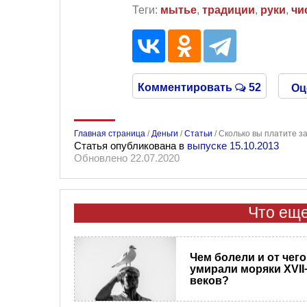
Теги:
мытье
,
традиции
,
руки
,
чи
Комментировать
52
Оц
Главная страница
/
Деньги
/
Статьи
/
Сколько вы платите з
Статья опубликована в
выпуске 15.10.2013
Обновлено 22.07.2020
Что еще
Чем болели и от чего
умирали моряки XVII−
веков?