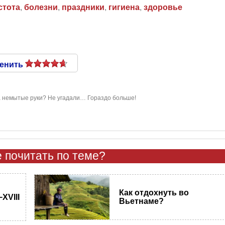
стота
,
болезни
,
праздники
,
гигиена
,
здоровье
енить
а немытые руки? Не угадали… Гораздо больше!
 почитать по теме?
Как отдохнуть во
XVIII
Вьетнаме?