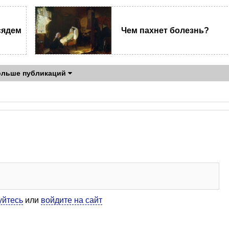
сядем
Чем пахнет болезнь?
ольше публикаций
уйтесь
или
войдите на сайт