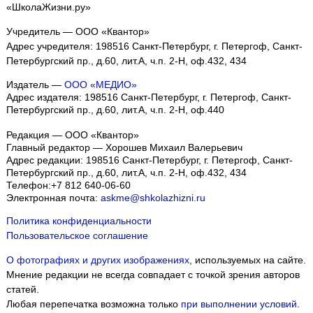
«ШколаЖизни.ру»
Учредитель — ООО «Квантор»
Адрес учредителя: 198516 Санкт-Петербург, г. Петергоф, Санкт-
Петербургский пр., д.60, лит.А, ч.п. 2-Н, оф.432, 434
Издатель —
ООО «МЕДИО»
Адрес издателя: 198516 Санкт-Петербург, г. Петергоф, Санкт-
Петербургский пр., д.60, лит.А, ч.п. 2-Н, оф.440
Редакция — ООО «Квантор»
Главный редактор — Хорошев Михаил Валерьевич
Адрес редакции:
198516
Санкт-Петербург, г. Петергоф
,
Санкт-
Петербургский пр., д.60, лит.А, ч.п. 2-Н, оф.432, 434
Телефон:
+7 812 640-06-60
Электронная почта:
askme@shkolazhizni.ru
Политика конфиденциальности
Пользовательское соглашение
О фотографиях и других изображениях
, используемых на сайте.
Мнение редакции не всегда совпадает с точкой зрения авторов
статей.
Любая перепечатка возможна только
при выполнении условий
.