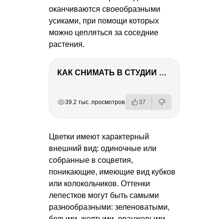
оканчиваются своеобразными
усиками, при помощи которых
можно цепляться за соседние
растения.
КАК СНИМАТЬ В СТУДИИ СО ВСПЫШКАМИ
РЕКЛАМА
РЕКЛАМА
РЕКЛАМА
РЕКЛАМА
39.2 тыс. просмотров
37
Цветки имеют характерный
внешний вид: одиночные или
собранные в соцветия,
поникающие, имеющие вид кубков
или колокольчиков. Оттенки
лепестков могут быть самыми
разнообразными: зеленоватыми,
белыми, желтыми, оранжевыми,