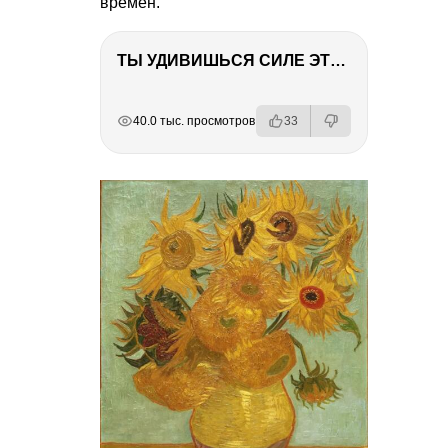
времён.
ТЫ УДИВИШЬСЯ СИЛЕ ЭТО ЧЕЛОВЕКА! Блог о нашей поездке в Вышний Волочек
РЕКЛАМА
РЕКЛАМА
РЕКЛАМА
40.0 тыс. просмотров
33