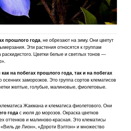
ах прошлого года
, не обрезают на зиму. Они цветут
вымерзания. Эти растения относятся к группам
а раскидистого. Цветки белые и светлых тонов —
р».
ак на побегах прошлого года, так и на побегах
о осенних заморозков. Это группа сортов клематисов
ветки желтые, голубые, малиновые, фиолетовые.
клематиса Жакмана и клематиса фиолетового. Они
его года
с июля до морозов. Окраска цветков
х оттенков и малиново-красная. Это клематисы
 «Виль де Лион», «Дороти Вэлтон» и множество