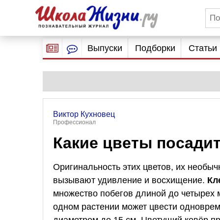
Выпуски
Подборки
Статьи
Виктор Кухновец
Профессионал
Какие цветы посади
Оригинальность этих цветов, их необы
вызывают удивление и восхищение.
Кл
множество побегов длиной до четырех 
одном растении может цвести одноврем
диаметром до 15 см. Цветущий ковёр пр