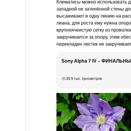
Клематисы можно использовать д
западной не затенённой стены дом
высаживают в одну линию на расст
лиана, для роста ему нужна опора
крупноячеистую сетку из проволо
закручивается за опору, этим обе
перекладин листик не закручиваетс
Sony Alpha 7 IV – ФИНАЛЬНЫ
РЕКЛАМА
РЕКЛАМА
РЕКЛАМА
39.9 тыс. просмотров