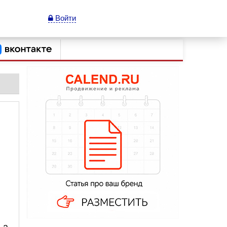
Войти
 а