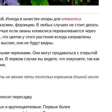
й. Иногда в качестве опоры для
клематиса
жасмин, форзицию. В любых случаях не стоит делать
учше если лианы клематиса переваливаются через
м, что цветки у этого растения всегда направлены
 высоко, они не будут видны.
ыми черенками. Они могут продаваться с открытой
х. В первом случае вы видите, что покупаете, так как
рне.
ть не менее пяти толстых корешков длиной около
еносит пересадку.
ые и крупноцветковые. Первые более