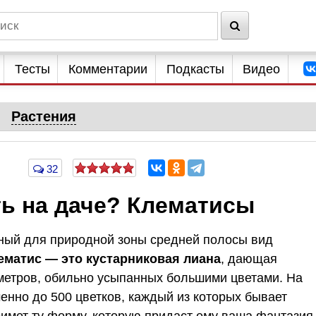
Тесты
Комментарии
Подкасты
Видео
Растения
32
ть на даче? Клематисы
чный для природной зоны средней полосы вид
ематис — это кустарниковая лиана
, дающая
метров, обильно усыпанных большими цветами. На
енно до 500 цветков, каждый из которых бывает
имет ту форму, которую придаст ему ваша фантазия,