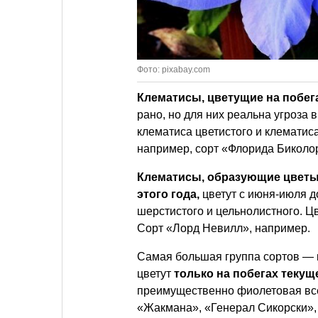
Фото: pixabay.com
Клематисы, цветущие на побег
рано, но для них реальна угроза 
клематиса цветистого и клематис
например, сорт «Флорида Биколо
Клематисы, образующие цветы к
этого года,
цветут с июня-июля д
шерстистого и цельнолистного. Ц
Сорт «Лорд Невилл», например.
Самая большая группа сортов — 
цветут
только на побегах текущ
преимущественно фиолетовая все
«Жакмана», «Генерал Сикорски»,