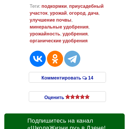
Теги:
подкормки
,
приусадебный
участок
,
урожай
,
огород
,
дача
,
улучшение почвы
,
минеральные удобрения
,
урожайность
,
удобрения
,
органические удобрения
Комментировать
14
Оценить
Подпишитесь на канал
«ШколаЖизни.ру» в Дзене!