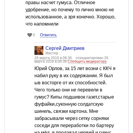
правы насчет гумуса. Отличное
удобрение, но почему то лично мною не
использованное, а зря конечно. Хорошо,
что напомнили
Ответить
0
Сергей Дмитриев
Мастер
26 марта 2016 в 08:36
отредактирован 26
марта 2016 в 08:38
Сообщить модератору
Юрий Орлов, за 15 лет возни с ККЧ я
набил руку в их содержании. Я был
ыв восторге от их способностей.
Чего только они не перевели в
гумус? Кипы подшивок газет,старые
фуфайки,суконную солдатскую
шинель, связки картона. Мне
забрасывали через сетку сорняки
соседи для переработки по бартеру
на мёд, я продавал червей и гумус,