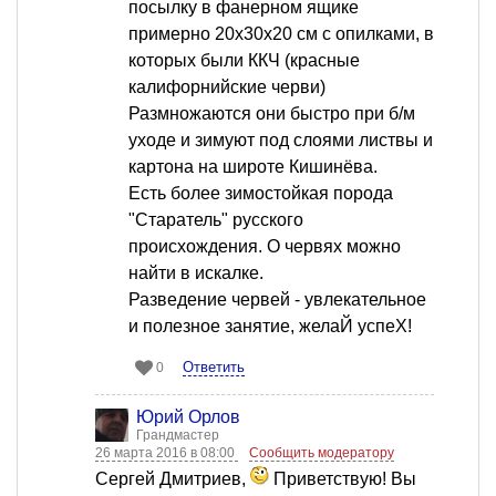
посылку в фанерном ящике
примерно 20х30х20 см с опилками, в
которых были ККЧ (красные
калифорнийские черви)
Размножаются они быстро при б/м
уходе и зимуют под слоями листвы и
картона на широте Кишинёва.
Есть более зимостойкая порода
"Старатель" русского
происхождения. О червях можно
найти в искалке.
Разведение червей - увлекательное
и полезное занятие, желаЙ успеХ!
Ответить
0
Юрий Орлов
Грандмастер
26 марта 2016 в 08:00
Сообщить модератору
Сергей Дмитриев,
Приветствую! Вы