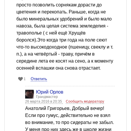
просто позволить сорнякам дорасти до
цветения и перекопать. Раньше, когда не
было минеральных удобрений и было мало
навоза, была целая система земледелия -
травополье ( с ней ещё Хрущёв
боролся).Это когда три года на поле сеют
что-то высокодоходное (пшеницу, свеклу и т.
п.), а на четвёртый - траву, причём в
середине лета ее косят на сено, а к моменту
осенней вспашки она снова отрастает.
Ответить
1
Юрий Орлов
Грандмастер
26 марта 2016 в 20:35
Сообщить модератору
Анатолий Григорьев, Добрый вечер!
Если про гумус, действительно не взял
во внимание, то про сидераты не забыл.
У меня про них здесь же в школе жизни