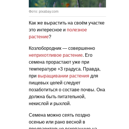
Фото: pixabay.com
Как же вырастить на своём участке
это интересное и
полезное
растение
?
Козлобородник — совершенно
неприхотливое растение
. Его
семена прорастают уже при
температуре +3 градуса. Правда,
при
выращивании растения
для
пищевых целей следует
позаботиться о составе почвы. Она
должна быть питательной,
некислой и рыхлой.
Семена можно сеять поздно
осенью или рано весной в
предварительно вскопанную на