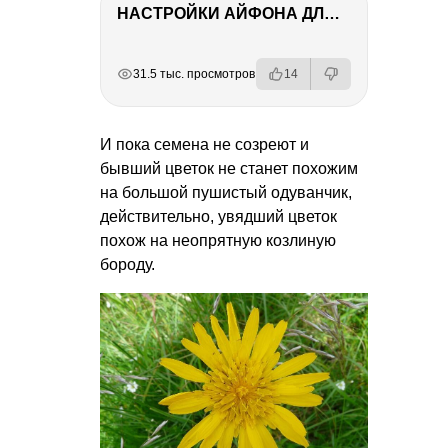
НАСТРОЙКИ АЙФОНА ДЛЯ ФОТО И ВИДЕО
РЕКЛАМА
РЕКЛАМА
РЕКЛАМА
31.5 тыс. просмотров
14
И пока семена не созреют и
бывший цветок не станет похожим
на большой пушистый одуванчик,
действительно, увядший цветок
похож на неопрятную козлиную
бороду.