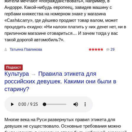
жители мечтают «погражданствовать», например, в
Андорре. Какой-нибудь европеец, завидев машину с
гербами княжества на номерном знаке у магазина
«Cash&carry», где дёшево продают товар валом, может
процедить ехидно: «Ни налоги платить у них денег нет, ни в
приличном магазине отовариться… И зачем тогда у вас
такой дорогой автомобиль?».
Татьяна Павликова
29
Подкаст
Культура
→
Правила этикета для
российских девушек. Какими они были в
старину?
Многие века на Руси развернутых правил этикета для
девушек не существовало. Основные требования можно