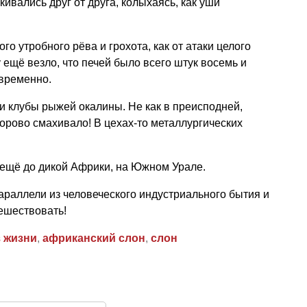
ивались друг от друга, колыхаясь, как уши
го утробного рёва и грохота, как от атаки целого
 ещё везло, что печей было всего штук восемь и
овременно.
и клубы рыжей окалины. Не как в преисподней,
дорово смахивало! В цехах-то металлургических
, ещё до дикой Африки, на Южном Урале.
раллели из человеческого индустриального бытия и
ешествовать!
з жизни
,
африканский слон
,
слон