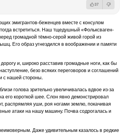
37
ующих эмигрантов-беженцев вместе с консулом
 тогда встретиться. Наш тщедушный «Фольксваген-
перед громадной тёмно-серой живой горой из
ышц. Его образ угнездился в воображении и памяти
дорогу и, широко расставив громадные ноги, как бы
наступление, безо всяких переговоров и соглашений
и с нашей стороны.
близи голова зрительно увеличивалась вдвое из-за
на его короткой шее. Слон явно демонстрировал
от, распрямляя уши, роя ногами землю, покачивая
вные атаки на нашу машину. Почва содрогалась и
еимоверным. Даже удивительным казалось в редкие