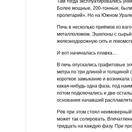
Там тогда эксплуатировались уни
Более мощные, 200-тонные, были
пролетарий». Но на Южном Урале 
Печь в несколько приёмов из ваг
металлоломом. Эшелоны с сырьём
железнодорожную сеть и локомот
И вот начиналась плавка…
В печь опускались графитовые э
метра по три длиной и толщиной 
короткое замыкание и возникала 
какая-нибудь одна фаза, под наи
потом подключались и две остал
основания начавший расплавлять
Рёв при этом стоял неимоверный!
может так солировать. Впечатлен
тридцать на каждую фазу. При пр