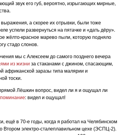
ющий звук его губ, вероятно, изрыгающих мирные,
ства.
, выражения, а скорее их отрывки, были тоже
еле успели развернуться на пятачке и «дать дёру».
тое жёлто-красное марево пыли, которую подняло
гу стадо слонов.
ючения мы с Алексеем до самого позднего вечера
ями из жизни
за стаканами с джином, спасающим,
кой африканской заразы типа малярии и
ой тоски.
прямой Лёшкин вопрос, видел ли я и ощущал ли
споминание
: видел и ощущал!
и, ещё в 70-е годы, когда я работал на Челябинском
о Втором электро-сталеплавильном цехе (ЭСПЦ-2).