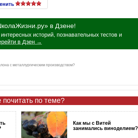
енить
колаЖизни.ру» в Дзене!
интересных историй, познавательных тестов и
ерейти в Дзен →
слона с металлургическим производством?
 почитать по теме?
ать
Как мы с Витей
?
занимались виноделием