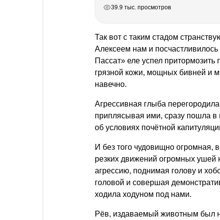
РЕКЛАМА
РЕКЛАМА
РЕКЛАМА
РЕКЛАМА
39.9 тыс. просмотров
Так вот с таким стадом странств
Алексеем нам и посчастливилось
Пассат» еле успел притормозить 
грязной кожи, мощных бивней и м
навечно.
Агрессивная глыба перегородила 
приплясывая ими, сразу пошла в 
об условиях почётной капитуляци
И без того чудовищно огромная, в
резких движений огромных ушей 
агрессию, поднимая голову и хоб
головой и совершая демонстрати
ходила ходуном под нами.
Рёв, издаваемый животным был н