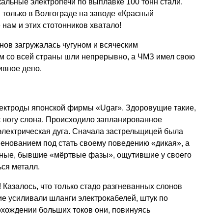
кальные электропечи по выплавке 100 тонн стали.
 только в Волгограде на заводе «Красный
нам и этих стотонников хватало!
онов загружалась чугуном и всяческим
 со всей страны шли непрерывно, а ЧМЗ имел свою
ивное депо.
лектроды японской фирмы «Ugar». Здоровущие такие,
с ногу слона. Происходило запланированное
электрическая дуга. Сначала застрельщицей была
менованием под стать своему поведению «дикая», а
ьные, бывшие «мёртвые фазы», ощутившие у своего
ся металл.
 Казалось, что только стадо разгневанных слонов
ие усиливали шланги электрокабелей, штук по
охождении больших токов они, повинуясь