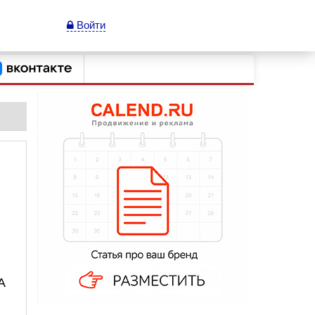
Войти
А