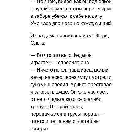
— Не знаю, видел, как он под ёлкой
с лупой лазил, а потом через дырку
в заборе убежал к себе на дачу.
Уже часа два носа не кажет, сыщик!
Из-за дома появилась мама Феди,
Ольга:
— Во что это вы с Федькой
играете? — спросила она.
— Ничего не ел, паршивец, целый
вечер на всех через лупу смотрел и
губами шевелил. Арчика арестовал
и закрыл в душе. Он уже час лает:
от него Федька какого-то алиби
требует. В сарай залез,
перепачкался и трусы порвал —
что-то ищет, а нам с Костей не
говорит.