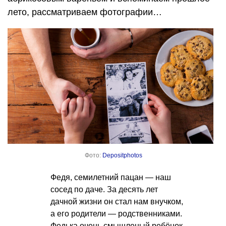
лето, рассматриваем фотографии…
Фото:
Depositphotos
Федя, семилетний пацан — наш
сосед по даче. За десять лет
дачной жизни он стал нам внучком,
а его родители — родственниками.
Федька очень смышленый ребёнок