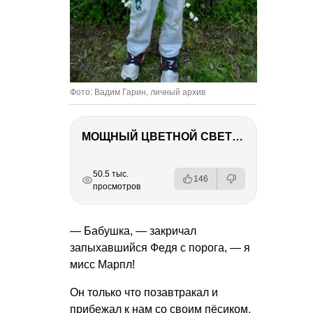
Фото: Вадим Гарин, личный архив
МОЩНЫЙ ЦВЕТНОЙ СВЕТ – NANLITE FC-500C
РЕКЛАМА
РЕКЛАМА
РЕКЛАМА
РЕКЛАМА
50.5 тыс.
146
просмотров
— Бабушка, — закричал
запыхавшийся Федя с порога, — я
мисс Марпл!
Он только что позавтракал и
прибежал к нам со своим пёсиком,