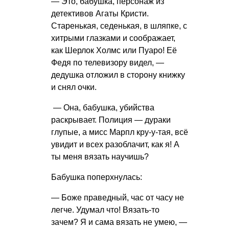
— Это, бабушка, персонаж из
детективов Агаты Кристи.
Старенькая, седенькая, в шляпке, с
хитрыми глазками и соображает,
как Шерлок Холмс или Пуаро! Её
Федя по телевизору видел, —
дедушка отложил в сторону книжку
и снял очки.
— Она, бабушка, убийства
раскрывает. Полиция — дураки
глупые, а мисс Марпл кру-у-тая, всё
увидит и всех разоблачит, как я! А
ты меня вязать научишь?
Бабушка поперхнулась:
— Боже праведный, час от часу не
легче. Удумал что! Вязать-то
зачем? Я и сама вязать не умею, —