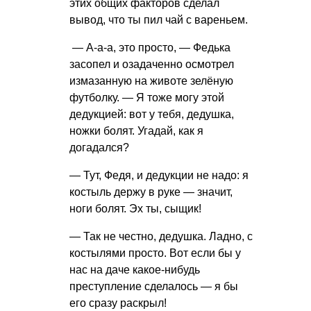
этих общих факторов сделал
вывод, что ты пил чай с вареньем.
— А-а-а, это просто, — Федька
засопел и озадаченно осмотрел
измазанную на животе зелёную
футболку. — Я тоже могу этой
дедукцией: вот у тебя, дедушка,
ножки болят. Угадай, как я
догадался?
— Тут, Федя, и дедукции не надо: я
костыль держу в руке — значит,
ноги болят. Эх ты, сыщик!
— Так не честно, дедушка. Ладно, с
костылями просто. Вот если бы у
нас на даче какое-нибудь
преступление сделалось — я бы
его сразу раскрыл!