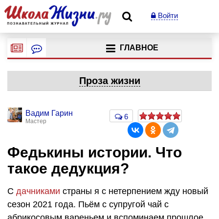
Войти
ГЛАВНОЕ
Проза жизни
Вадим Гарин
6
Мастер
Федькины истории. Что
такое дедукция?
С
дачниками
страны я с нетерпением жду новый
сезон 2021 года. Пьём с супругой чай с
абрикосовым вареньем и вспоминаем прошлое