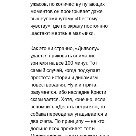
ужасов, по количеству пугающих
моментов он проигрывает даже
вышеупомянутому «Шестому
чувству», где по экрану постоянно
шастают мертвые мальчики.
Как это ни странно, «Дьяволу»
удается приковать внимание
зрителя на все 100 минут. Тот
самый случай, когда подкупает
простота истории и динамизм
повествования. Ну и интрига,
разумеется, ибо наследие Кристи
сказывается. Хотя, конечно, если
вспомнить «Десять негритят», то
собака переодетая угадывается в
два счета. По принципу — не кто
дольше всех проживет, тот и
Мефистофель, а кто слишком рано