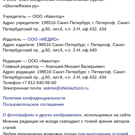
«ШколаЖизни.ру»
Учредитель — ООО «Квантор»
Адрес учредителя: 198516 Санкт-Петербург, г. Петергоф, Санкт-
Петербургский пр., д.60, лит.А, ч.п. 2-Н, оф.432, 434
Издатель —
ООО «МЕДИО»
Адрес издателя: 198516 Санкт-Петербург, г. Петергоф, Санкт-
Петербургский пр., д.60, лит.А, ч.п. 2-Н, оф.440
Редакция — ООО «Квантор»
Главный редактор — Хорошев Михаил Валерьевич
Адрес редакции:
198516
Санкт-Петербург, г. Петергоф
,
Санкт-
Петербургский пр., д.60, лит.А, ч.п. 2-Н, оф.432, 434
Телефон:
+7 812 640-06-60
Электронная почта:
askme@shkolazhizni.ru
Политика конфиденциальности
Пользовательское соглашение
О фотографиях и других изображениях
, используемых на сайте.
Мнение редакции не всегда совпадает с точкой зрения авторов
статей.
Любая перепечатка возможна только
при выполнении условий
.