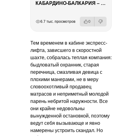
КАБАРДИНО-БАЛКАРИЯ – ПУТЕШЕСТВИЕ НА КАВКАЗ часть 3
РЕКЛАМА
РЕКЛАМА
РЕКЛАМА
РЕКЛАМА
РЕКЛАМА
6.7 тыс. просмотров
0
Тем временем в кабине экспресс-
лифта, зависшего в скоростной
шахте, собралась теплая компания:
быдловатый охранник, старая
перечница, смазливая девица с
плохими манерами, не в меру
словоохотливый продавец
матрасов и неприметный молодой
парень небритой наружности. Все
они крайне недовольны
вынужденной остановкой, поэтому
ведут себя вызывающе и явно
намерены устроить скандал. Но