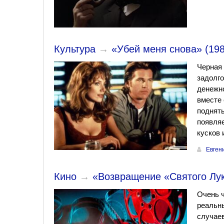
Культура
→
«Убей меня снова» (198
Черная 
задолго
денежно
вместе 
поднять
появля
кусков 
Евген
Кино
→
«Возвращение «Святого Луки
Очень ч
реальны
случаев