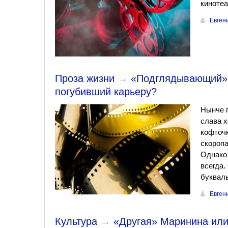
кинотеа
Евген
Проза жизни
→
«Подглядывающий» (
погубивший карьеру?
Нынче п
слава х
кофточк
скоропа
Однако
всегда
букваль
Евген
Культура
→
«Другая» Маринина или