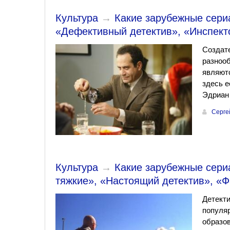
Культура
→
Какие зарубежные сериа
«Дефективный детектив», «Инспект
Создат
разноо
являютс
здесь е
Эдриан
Серге
Культура
→
Какие зарубежные сериа
тяжкие», «Настоящий детектив», «
Детекти
популяр
образо