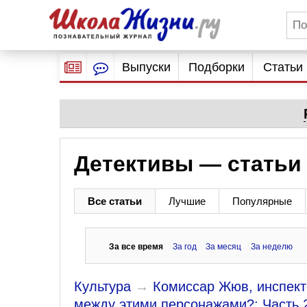
Выпуски
Подборки
Статьи
Детективы — статьи 
Все статьи
Лучшие
Популярные
За все время
За год
За месяц
За неделю
Культура
→
Комиссар Жюв, инспект
между этими персонажами?: Часть 2