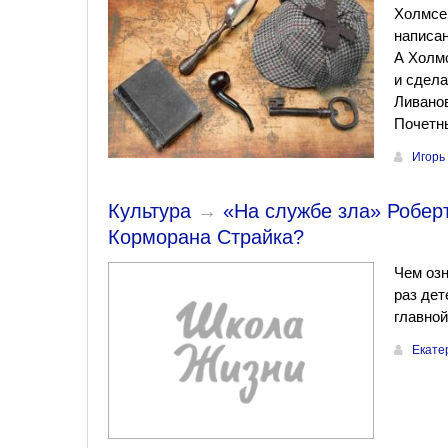
Холмсе.
написан
А Холмс
и сдела
Ливано
Почетн
Игорь
Культура
→
«На службе зла» Роберт
Корморана Страйка?
Чем озн
раз дет
главной
Екате