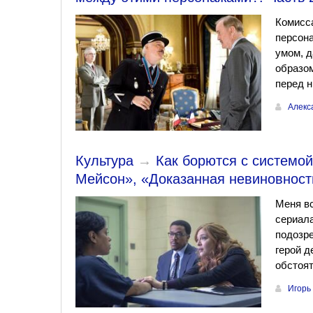
Комисса
персон
умом, д
образом
перед н
Алекс
Культура
→
Как борются с системой
Мейсон», «Доказанная невиновност
Меня вс
сериала
подозре
герой д
обстоят
Игорь