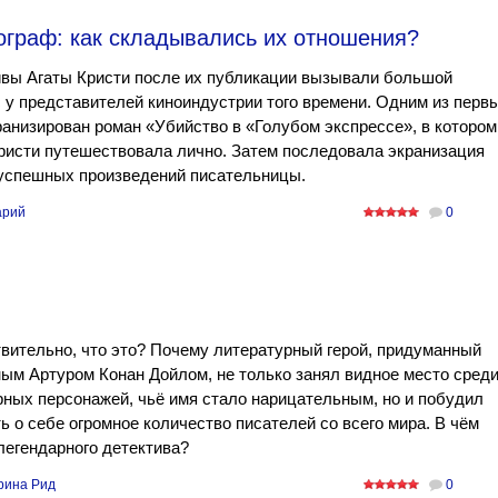
ограф: как складывались их отношения?
ивы Агаты Кристи после их публикации вызывали большой
 у представителей киноиндустрии того времени. Одним из перв
анизирован роман «Убийство в «Голубом экспрессе», в котором
ристи путешествовала лично. Затем последовала экранизация
 успешных произведений писательницы.
арий
0
вительно, что это? Почему литературный герой, придуманный
ым Артуром Конан Дойлом, не только занял видное место сред
ных персонажей, чьё имя стало нарицательным, но и побудил
ь о себе огромное количество писателей со всего мира. В чём
легендарного детектива?
рина Рид
0