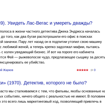
9). Увидеть Лас-Вегас и умереть дважды?
полоса в жизни частного детектива Джека Эндрюса началась
 до того, как два бугая распотрошили его офис в поисках
й заначки. Пару лет назад он в подпитии утопил свою машину
с любимой женой, а теперь крепко задолжал мафии, пытаясь
 с колен увядающий бизнес. И вот на пороге его кабинета
ется Фей — рыжеволосое чудо, предлагающее сыщику за десят
инсценировать ее убийство.
ий Жарков
0
» (1970). Детектив, которого не было?
асто мы сталкиваемся с тем, что фильмы, якобы основанные н
х событиях, ничего общего с реальностью не имеют. В половин
 это всего лишь маркетинговый ход, позволяющий привлечь в