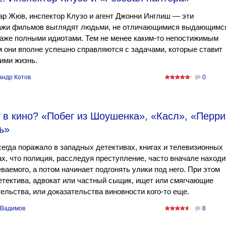
р Жюв, инспектор Клузо и агент Джонни Инглиш — эти
ажи фильмов выглядят людьми, не отличающимися выдающимс
аже полными идиотами. Тем не менее каким-то непостижимым
 они вполне успешно справляются с задачами, которые ставит
ими жизнь.
андр Котов
0
 в кино? «Побег из Шоушенка», «Касл», «Перри
ь»
егда поражало в западных детективах, книгах и телевизионных
х, что полиция, расследуя преступление, часто вначале находи
ваемого, а потом начинает подгонять улики под него. При этом
етектива, адвокат или частный сыщик, ищет или смягчающие
ельства, или доказательства виновности кого-то еще.
 Вадимов
8