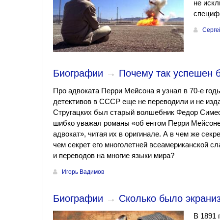
не искл
специф
Серге
Биографии
→
Почему так успешен 
Про адвоката Перри Мейсона я узнал в 70-е год
детективов в СССР еще не переводили и не изд
Стругацких был старый волшебник Федор Симео
шибко уважал романы «об ентом Перри Мейсоне 
адвокат», читая их в оригинале. А в чем же сек
чем секрет его многолетней всеамериканской сл
и переводов на многие языки мира?
Игорь Вадимов
Биографии
→
Сколько было экрани
В 1891 