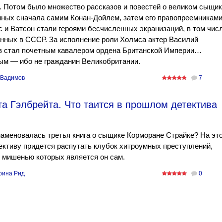
 Потом было множество рассказов и повестей о великом сыщик
ных сначала самим Конан-Дойлем, затем его правопреемниками
 и Ватсон стали героями бесчисленных экранизаций, в том чис
нных в СССР. За исполнение роли Холмса актер Василий
в стал почетным кавалером ордена Британской Империи…
ым — ибо не гражданин Великобритании.
 Вадимов
7
а Гэлбрейта. Что таится в прошлом детектива
аменовалась третья книга о сыщике Корморане Страйке? На эт
ективу придется распутать клубок хитроумных преступлений,
 мишенью которых является он сам.
рина Рид
0