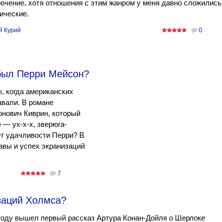
ючение, хотя отношения с этим жанром у меня давно сложились
ические.
й Курий
0
был Перри Мейсон?
ы, когда американских
авали. В романе
нович Киврин, который
— ух-х-х, зверюга-
рет удачливости Перри? В
авы и успех экранизаций
7
заций Холмса?
году вышел первый рассказ Артура Конан-Дойля о Шерлоке