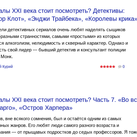
лы XXI века стоит посмотреть? Детективы:
ор Клот», «Энджи Трайбека», «Королевы крика
ели детективных сериалов очень любят наделять сыщиков
бразными странностями, самыми «простыми» из которых
я алкоголизм, нелюдимость и скверный характер. Однако и
сть свой лидер — бывший детектив и консультант полиции
 Монк.
й Курий
0
лы XXI века стоит посмотреть? Часть 7. «Во в
Фарго», «Остров Харпера»
в, вне всякого сомнения, был и остаётся одним из самых
ных жанров. Его любят люди самого разного возраста и
вания — от прыщавых подростков до седых профессоров. Я тож