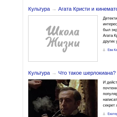
Культура
→
Агата Кристи и кинемат
Детект
интерес
был экр
Агата К
других
Ева К
Культура
→
Что такое шерлокиана?
И дейст
почтенн
популяр
написат
секрет 
Екате