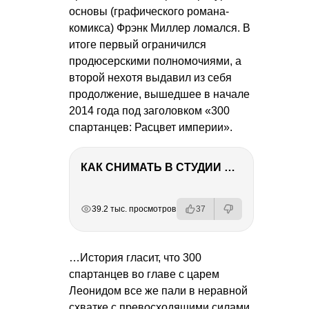
основы (графического романа-
комикса) Фрэнк Миллер ломался. В
итоге первый ограничился
продюсерскими полномочиями, а
второй нехотя выдавил из себя
продолжение, вышедшее в начале
2014 года под заголовком «300
спартанцев: Расцвет империи».
КАК СНИМАТЬ В СТУДИИ СО ВСПЫШКАМИ
РЕКЛАМА
РЕКЛАМА
РЕКЛАМА
39.2 тыс. просмотров
37
…История гласит, что 300
спартанцев во главе с царем
Леонидом все же пали в неравной
схватке с превосходящими силами