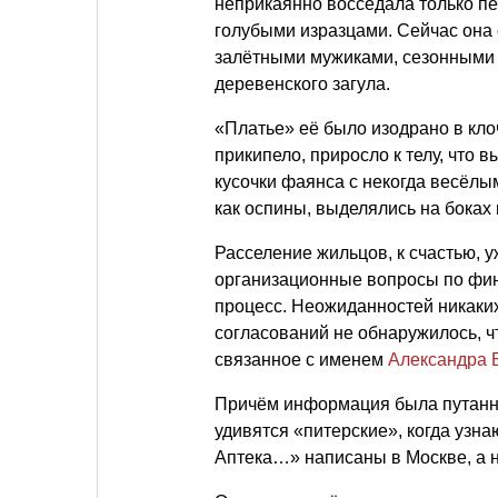
неприкаянно восседала только пе
голубыми изразцами. Сейчас она 
залётными мужиками, сезонными
деревенского загула.
«Платье» её было изодрано в кло
прикипело, приросло к телу, что 
кусочки фаянса с некогда весёлы
как оспины, выделялись на боках 
Расселение жильцов, к счастью, 
организационные вопросы по фин
процесс. Неожиданностей никаких
согласований не обнаружилось, ч
связанное с именем
Александра 
Причём информация была путанна
удивятся «питерские», когда узна
Аптека…» написаны в Москве, а 