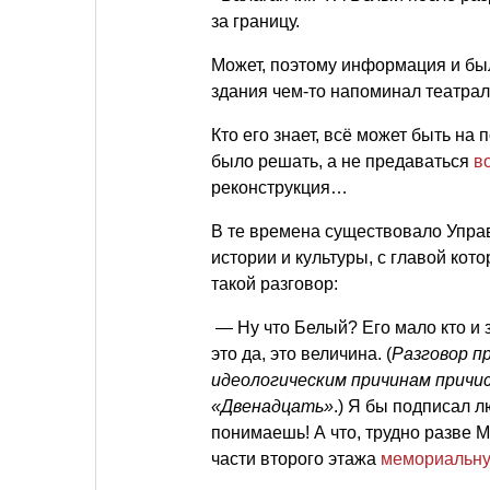
за границу.
Может, поэтому информация и был
здания чем-то напоминал театра
Кто его знает, всё может быть на
было решать, а не предаваться
в
реконструкция…
В те времена существовало Упра
истории и культуры, с главой к
такой разговор:
— Ну что Белый? Его мало кто и з
это да, это величина. (
Разговор п
идеологическим причинам причис
«Двенадцать»
.) Я бы подписал 
понимаешь! А что, трудно разве 
части второго этажа
мемориальну