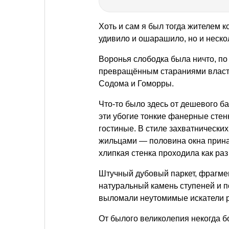
Хоть и сам я был тогда жителем к
удивило и ошарашило, но и неско
Воронья слободка была ничто, п
превращённым стараниями власт
Содома и Гоморры.
Что-то было здесь от дешевого ба
эти убогие тонкие фанерные сте
гостиные. В стиле захватнически
жильцами — половина окна прина
хлипкая стенка проходила как ра
Штучный дубовый паркет, фрагмен
натуральный камень ступеней и п
выломали неутомимые искатели р
От былого великолепия некогда б