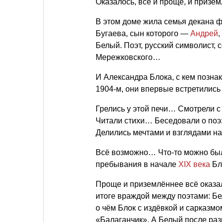
Оказалось, всё и проще, и призе
В этом доме жила семья декана 
Бугаева, сын которого —
Андрей
Белый. Поэт, русский символист, 
Мережковского…
И Александра Блока, с кем познак
1904-м, они впервые встретились 
Грелись у этой печи… Смотрели с
Читали стихи… Беседовали о поэ
Делились мечтами и взглядами н
Всё возможно… Что-то можно был
пребывания в начале
XIX века
Бло
Проще и приземлённее всё оказал
итоге враждой между поэтами: Б
о чём Блок с издёвкой и сарказм
«Балаганчик». А Белый после раз