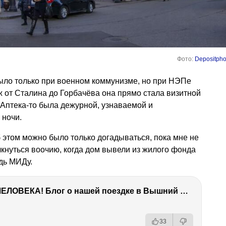
Фото:
Depositpho
было только при военном коммунизме, но при НЭПе
ж от Сталина до Горбачёва она прямо стала визитной
. Аптека-то была дежурной, узнаваемой и
 ночи.
б этом можно было только догадываться, пока мне не
лкнуться воочию, когда дом вывели из жилого фонда
дь МИДу.
ТЫ УДИВИШЬСЯ СИЛЕ ЭТО ЧЕЛОВЕКА! Блог о нашей поездке в Вышний Волочек
33