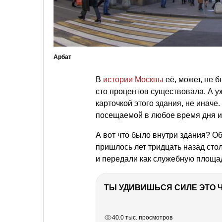
Арбат
В
истории Москвы
её, может, не 
сто процентов существовала. А у
карточкой этого здания, не иначе
посещаемой в любое время дня и
А вот что было внутри здания? О
пришлось лет тридцать назад сто
и передали как служебную площа
РЕКЛАМА
РЕКЛАМА
РЕКЛАМА
40.0 тыс. просмотров