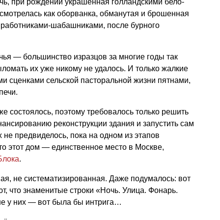
чь, при рождении украшенная голландскими бело-
смотрелась как оборванка, обманутая и брошенная
 работниками-шабашниками, после бурного
чья — большинство изразцов за многие годы так
выломать их уже никому не удалось. И только жалкие
ми сценками сельской пасторальной жизни пятнами,
печи.
уже состоялось, поэтому требовалось только решить
ансированию реконструкции здания и запустить сам
 не предвиделось, пока на одном из этапов
то этот дом — единственное место в Москве,
Блока
.
я, не систематизированная. Даже подумалось: вот
ют, что знаменитые строки «Ночь. Улица. Фонарь.
не у них — вот была бы интрига…