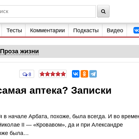
Тесты
Комментарии
Подкасты
Видео
Проза жизни
8
 самая аптека? Записки
я в начале Арбата, похоже, была всегда. И во време
Николае II — «Кровавом», да и при Александре
тоже была…