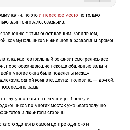
оммуналки, но это
интересное место
не только
лько заинтриговало, озадачив.
о сравнению с этим обветшавшим Вавилоном,
ей, коммунальщиков и жильцов в развалины времён
лагана, как театральный реквизит смотрелись все
нки, перегораживающие некогда обширные залы и
х войн многие окна были поделены между
длежала одной комнате, другая половина — другой,
з посередине рамы.
ты чугунного литья с лестницы, бронзу и
одоконников во многих местах уже благополучно
аритетов и любители старины.
огатого здания в самом центре одиноко и