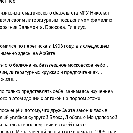
млённее.
физико-математического факультета МГУ Николая
, взял своим литературным псевдонимом фамилию
соратник Бальмонта, Брюсова, Гиппиус,
омился по переписке в 1903 году, а в следующем,
именно здесь, на Арбате.
 этого балкона на беззвёздное московское небо…
зии, литературных кружках и предпочтениях…
а жизнь…
о только представлять себе, занимаясь изучением
ка в этом здании с аптекой на первом этаже.
ось ещё и потому, что дружба эта закончилась в
елый увлёкся супругой Блока, Любовью Менделеевой,
ом написал впоследствии в своей пьесе
рыва с Менделеевой бросил всё и уехал в 1905 году