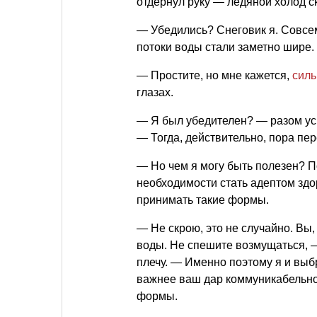
отдёрнул руку — ледяной холод с
— Убедились? Снеговик я. Совсем
потоки воды стали заметно шире.
— Простите, но мне кажется,
сил
глазах.
— Я был убедителен? — разом у
— Тогда, действительно, пора пере
— Но чем я могу быть полезен? П
необходимости стать адептом здо
принимать такие формы.
— Не скрою, это не случайно. Вы
воды. Не спешите возмущаться, 
плечу. — Именно поэтому я и выб
важнее ваш дар коммуникабельно
формы.