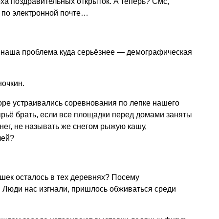
ха поздравительных открыток. А теперь? Смс,
ы по электронной почте…
я наша проблема куда серьёзнее — демографическая
ночкин.
ре устраивались соревнования по лепке нашего
ырьё брать, если все площадки перед домами заняты
нег, не называть же снегом рыжую кашу,
лей?
ишек осталось в тех деревнях? Посему
 Люди нас изгнали, пришлось обживаться среди