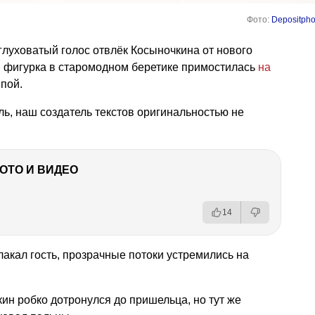
Фото:
Depositpho
 глуховатый голос отвлёк Косыночкина от нового
 фигурка в старомодном беретике примостилась
на
мпой.
ль, наш создатель текстов оригинальностью не
ФОТО И ВИДЕО
14
плакал гость, прозрачные потоки устремились на
кин робко дотронулся до пришельца, но тут же