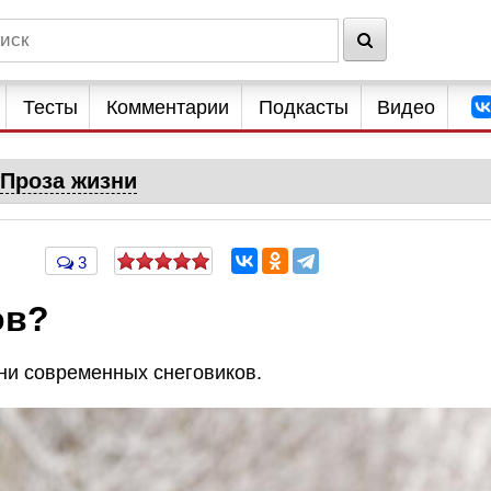
Тесты
Комментарии
Подкасты
Видео
Проза жизни
3
ов?
ни современных снеговиков.