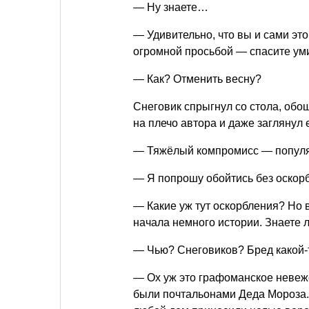
— Ну знаете…
— Удивительно, что вы и сами это
огромной просьбой — спасите ум
— Как? Отменить весну?
Снеговик спрыгнул со стола, обо
на плечо автора и даже заглянул е
— Тяжёлый компромисс — популярн
— Я попрошу обойтись без оскор
— Какие уж тут оскорбления? Но 
начала немного истории. Знаете
— Чью? Снеговиков? Бред какой
— Ох уж это графоманское невеже
были почтальонами Деда Мороза