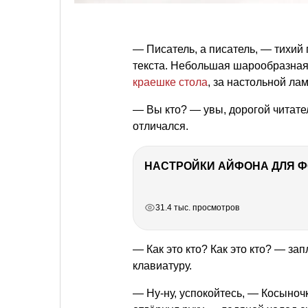
— Писатель, а писатель, — тихий
текста. Небольшая шарообразная
краешке стола
, за настольной ла
— Вы кто? — увы, дорогой читате
отличался.
НАСТРОЙКИ АЙФОНА ДЛЯ 
РЕКЛАМА
РЕКЛАМА
РЕКЛАМА
31.4 тыс. просмотров
— Как это кто? Как это кто? — за
клавиатуру.
— Ну-ну, успокойтесь, — Косыноч