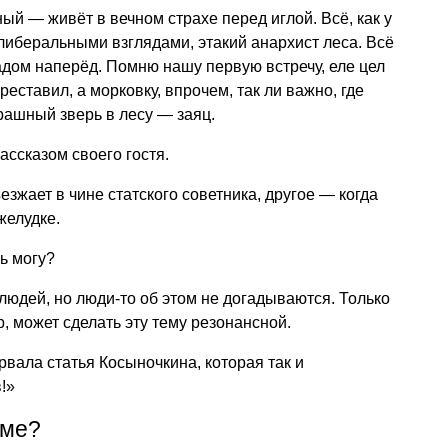
ный — живёт в вечном страхе перед иглой. Всё, как у
либеральными взглядами, этакий анархист леса. Всё
дом наперёд. Помню нашу первую встречу, еле цел
еставил, а морковку, впрочем, так ли важно, где
рашный зверь в лесу — заяц.
ссказом своего гостя.
езжает в чине статского советника, другое — когда
желудке.
ь могу?
людей, но люди-то об этом не догадываются. Только
, может сделать эту тему резонансной.
вала статья Косыночкина, которая так и
!»
еме?