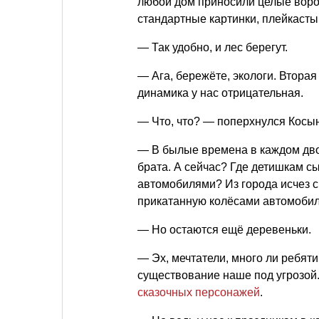
любой дом приносили целые воро
стандартные картинки, плейкаст
— Так удобно, и лес берегут.
— Ага, бережёте, экологи. Втора
динамика у нас отрицательная.
— Что, что? — поперхнулся Косы
— В былые времена в каждом дво
брата. А сейчас? Где детишкам с
автомобилями? Из города исчез с
прикатанную колёсами автомоби
— Но остаются ещё деревеньки.
— Эх, мечтатели, много ли ребят
существование наше под угрозой.
сказочных персонажей
.