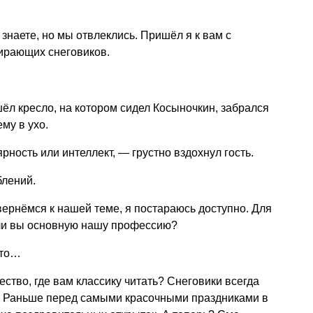
 знаете, но мы отвлеклись. Пришёл я к вам с
ирающих снеговиков.
шёл кресло, на котором сидел Косыночкин, забрался
му в ухо.
ость или интеллект, — грустно вздохнул гость.
блений.
вернёмся к нашей теме, я постараюсь доступно. Для
 ли вы основную нашу профессию?
-то…
ство, где вам классику читать? Снеговики всегда
. Раньше перед самыми красочными праздниками в