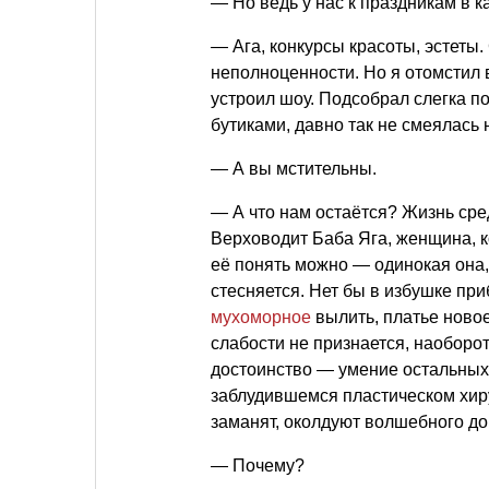
— Но ведь у нас к праздникам в 
— Ага, конкурсы красоты, эстеты
неполноценности. Но я отомстил
устроил шоу. Подсобрал слегка 
бутиками, давно так не смеялась 
— А вы мстительны.
— А что нам остаётся? Жизнь сре
Верховодит Баба Яга, женщина, к
её понять можно — одинокая она
стесняется. Нет бы в избушке пр
мухоморное
вылить, платье новое
слабости не признается, наоборот
достоинство — умение остальных 
заблудившемся пластическом хиру
заманят, околдуют волшебного до
— Почему?