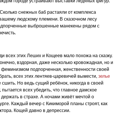
каждом городе устраивают выставки ледяных фигур.
. Сколько снежных баб растаяли от комплекса
 вашему людскому племени. В сказочном лесу
подпорченные выброшенные манекены рядом с
нечисть.
ди всех этих Леших и Кощеев мало похожа на сказку.
онечно, вздорная, даже несколько кровожадная, но и
, феминизмом подпорченная, женственности своей
ибрать, всех этих лентяев-царевичей вымести,
зелье
 сшить. Но ведь сущий ребёнок, никогда в своей
, пытается всех убедить, что главное дамское
держать в страхе. А ночами живёт мечтой о
рге. Каждый вечер с Кикиморой планы строят, как
ктора. Кощей давно в депрессии.