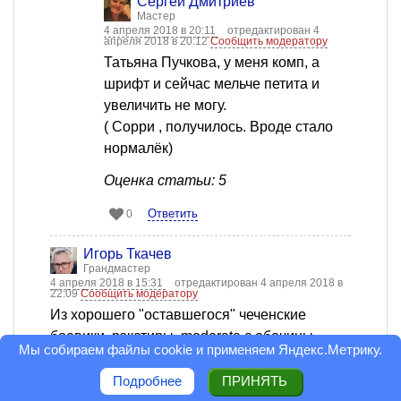
Сергей Дмитриев
Мастер
4 апреля 2018 в 20:11
отредактирован 4
апреля 2018 в 20:12
Сообщить модератору
Татьяна Пучкова, у меня комп, а
шрифт и сейчас мельче петита и
увеличить не могу.
( Сорри , получилось. Вроде стало
нормалёк)
Оценка статьи: 5
Ответить
0
Игорь Ткачев
Грандмастер
4 апреля 2018 в 15:31
отредактирован 4 апреля 2018 в
22:09
Сообщить модератору
Из хорошего "оставшегося" чеченские
боевики, рэкетиры, moderate с обочины...
Мы собираем файлы cookie и применяем
Яндекс.Метрику
.
А вот мне за все 90-е ни с 1-м, ни со 2-м, ни с
3-м не "повезло".
Подробнее
ПРИНЯТЬ