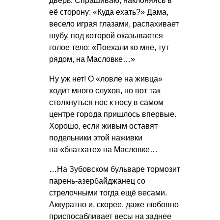
дверь. Спрашиваю, наклоняясь в
её сторону: «Куда ехать?» Дама,
весело играя глазами, распахивает
шубу, под которой оказывается
голое тело: «Поехали ко мне, тут
рядом, на Масловке…»
Ну уж нет! О «ловле на живца»
ходит много слухов, но вот так
столкнуться нос к носу в самом
центре города пришлось впервые.
Хорошо, если живым оставят
подельники этой наживки
на «блатхате» на Масловке…
…На Зубовском бульваре тормозит
парень-азербайджанец со
стрелочными тогда ещё весами.
Аккуратно и, скорее, даже любовно
приспосабливает весы на заднее