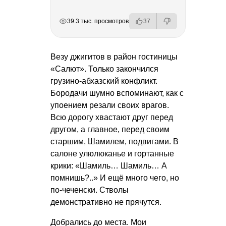
РЕКЛАМА
РЕКЛАМА
РЕКЛАМА
39.3 тыс. просмотров
37
Везу джигитов в район гостиницы
«Салют». Только закончился
грузино-абхазский конфликт.
Бородачи шумно вспоминают, как с
упоением резали своих врагов.
Всю дорогу хвастают друг перед
другом, а главное, перед своим
старшим, Шамилем, подвигами. В
салоне улюлюканье и гортанные
крики: «Шамиль… Шамиль… А
помнишь?..» И ещё много чего, но
по-чеченски. Стволы
демонстративно не прячутся.
Добрались до места. Мои