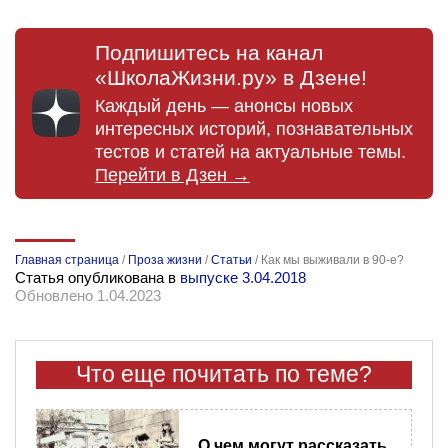
Подпишитесь на канал
«ШколаЖизни.ру» в Дзене!
Каждый день — анонсы новых
интересных историй, познавательных
тестов и статей на актуальные темы.
Перейти в Дзен →
Главная страница
/
Проза жизни
/
Статьи
/
Как мы выживали в 90-е?
Статья опубликована в
выпуске 3.04.2018
Обновлено 1.04.2023
Что еще почитать по теме?
О чем могут рассказать