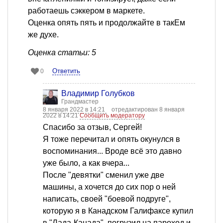
работаешь сэккером в маркете.
Оценка опять пять и продолжайте в такЕм
же духе.
Оценка статьи: 5
Ответить
0
Владимир Голубков
Грандмастер
8 января 2022 в 14:21
отредактирован 8 января
2022 в 14:21
Сообщить модератору
Спасибо за отзыв, Сергей!
Я тоже перечитал и опять окунулся в
воспоминания... Вроде всё это давно
уже было, а как вчера...
После "девятки" сменил уже две
машины, а хочется до сих пор о ней
написать, своей "боевой подруге",
которую я в Канадском Галифаксе купил
в "Лада-Канада", погрузил на пароход и