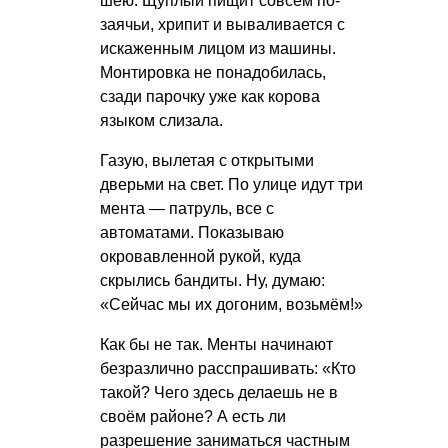
шею. Щуплый пищит совсем по-
заячьи, хрипит и вываливается с
искаженным лицом из машины.
Монтировка не понадобилась,
сзади парочку уже как корова
языком слизала.
Газую, вылетая с открытыми
дверьми на свет. По улице идут три
мента — патруль, все с
автоматами. Показываю
окровавленной рукой, куда
скрылись бандиты. Ну, думаю:
«Сейчас мы их догоним, возьмём!»
Как бы не так. Менты начинают
безразлично расспрашивать: «Кто
такой? Чего здесь делаешь не в
своём районе? А есть ли
разрешение заниматься частным