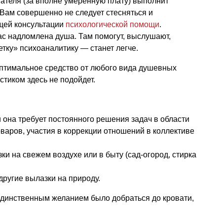
шателя (за вполне умеренную плату) выполнит
Вам совершенно не следует стесняться и
щей консультации
психологической помощи
.
ас надломлена душа. Там помогут, выслушают,
етку» психоаналитику — станет легче.
тимальное средство от любого вида душевных
тиком здесь не подойдет.
и она требует постоянного решения задач в области
варов, участия в коррекции отношений в коллективе
и на свежем воздухе или в быту (сад-огород, стирка
другие вылазки на природу.
единственным желанием было добраться до кровати,