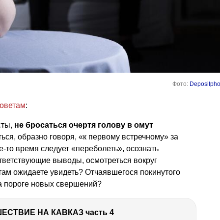
Фото:
Depositpho
советам
:
сты,
не бросаться очертя голову в омут
ться, образно говоря, «к первому встречному» за
-то время следует «переболеть», осознать
тветствующие выводы, осмотреться вокруг
ы там ожидаете увидеть? Отчаявшегося покинутого
на пороге новых свершений?
ЕСТВИЕ НА КАВКАЗ часть 4