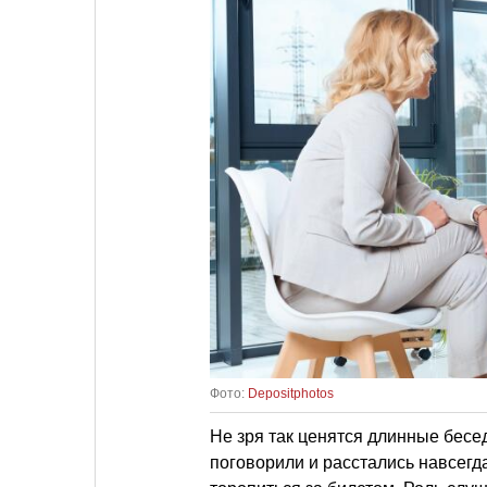
Фото:
Depositphotos
Не зря так ценятся длинные бесе
поговорили и расстались навсегд