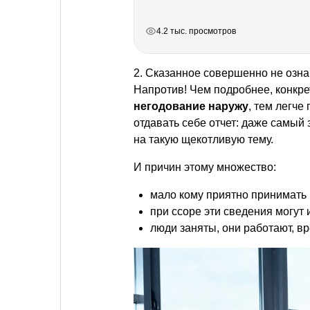
РЕКЛАМА
РЕКЛАМА
РЕКЛАМА
РЕКЛАМА
4.2 тыс. просмотров
2. Сказанное совершенно не означ
Напротив! Чем подробнее, конкр
негодование наружу
, тем легче
отдавать себе отчет: даже самый
на такую щекотливую тему.
И причин этому множество:
мало кому приятно принимать 
при ссоре эти сведения могут 
люди заняты, они работают, в