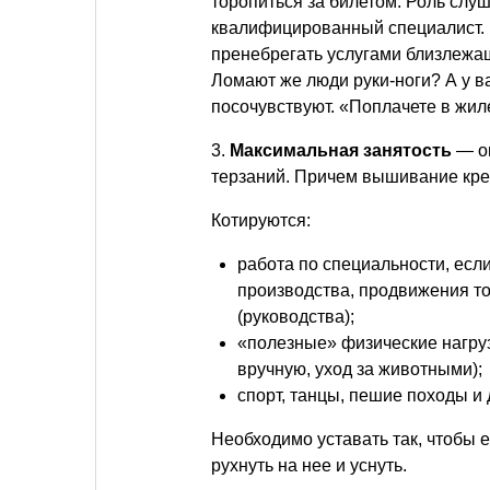
торопиться за билетом. Роль слу
квалифицированный специалист. 
пренебрегать услугами близлежа
Ломают же люди руки-ноги? А у в
посочувствуют. «Поплачете в жил
3.
Максимальная занятость
— оп
терзаний. Причем вышивание крес
Котируются:
работа по специальности, есл
производства, продвижения то
(руководства);
«полезные» физические нагрузк
вручную, уход за животными);
спорт, танцы, пешие походы и 
Необходимо уставать так, чтобы 
рухнуть на нее и уснуть.