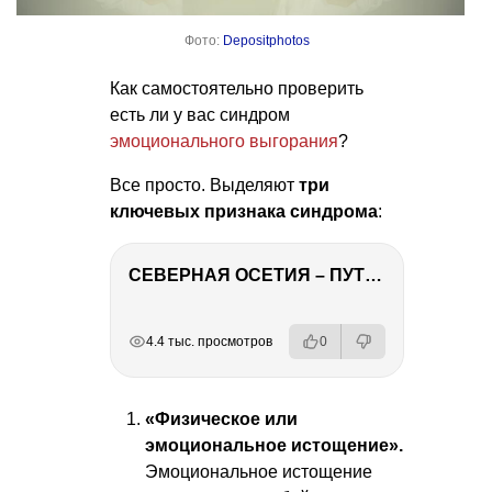
Фото:
Depositphotos
Как самостоятельно проверить
есть ли у вас синдром
эмоционального выгорания
?
Все просто. Выделяют
три
ключевых признака синдрома
:
СЕВЕРНАЯ ОСЕТИЯ – ПУТЕШЕСТВИЕ НА КАВКАЗ часть 4
РЕКЛАМА
РЕКЛАМА
РЕКЛАМА
РЕКЛАМА
РЕКЛАМА
4.4 тыс. просмотров
0
«Физическое или
эмоциональное истощение».
Эмоциональное истощение