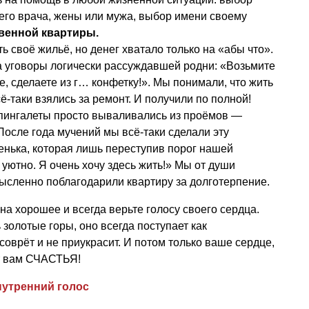
его врача, жены или мужа, выбор имени своему
венной квартиры.
ь своё жильё, но денег хватало только на «абы что».
а уговоры логически рассуждавшей родни: «Возьмите
е, сделаете из г… конфетку!». Мы понимали, что жить
сё-таки взялись за ремонт. И получили по полной!
шпингалеты просто вываливались из проёмов —
После года мучений мы всё-таки сделали эту
тенька, которая лишь переступив порог нашей
 уютно. Я очень хочу здесь жить!» Мы от души
ысленно поблагодарили квартиру за долготерпение.
на хорошее и всегда верьте голосу своего сердца.
 золотые горы, оно всегда поступает как
оврёт и не приукрасит. И потом только ваше сердце,
ет вам СЧАСТЬЯ!
нутренний голос