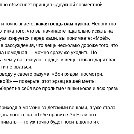
пно объясняет принцип «дружной совместной
 и точно знаете,
какая вещь вам нужна.
Непонятно
артинка того, что вы начинаете тщательно искать на
зуализируется перед вами, вы понимаете: «Моё!».
е рассуждения, что вещь несколько дороже того, что
на немодная — можно сразу же уходить. Но
а чём у вас ёкнуло сердце, и вещь отблагодарит вас:
я и не рваться.
оводу у своего разума: «Вон рядом, посмотри,
овой!» — поверьте, этот эрзац вашей мечты
оберёт на себя все пролитые чашки кофе и всю грязь
приходя в магазин за детскими вещами, я уже стала
овалого сына: «Тебе нравится?» Если он с
снимать — то уж точно будет носить долго и с