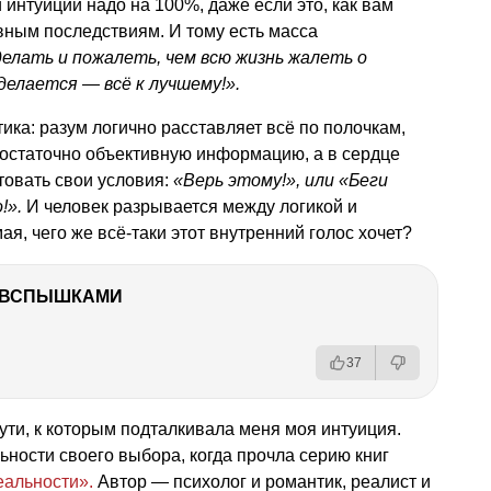
 интуиции надо на 100%, даже если это, как вам
ивным последствиям. И тому есть масса
елать и пожалеть, чем всю жизнь жалеть о
 делается — всё к лучшему!».
тика: разум логично расставляет всё по полочкам,
достаточно объективную информацию, а в сердце
товать свои условия:
«Верь этому!», или «Беги
!».
И человек разрывается между логикой и
я, чего же всё-таки этот внутренний голос хочет?
О ВСПЫШКАМИ
37
ути, к которым подталкивала меня моя интуиция.
ьности своего выбора, когда прочла серию книг
еальности».
Автор — психолог и романтик, реалист и