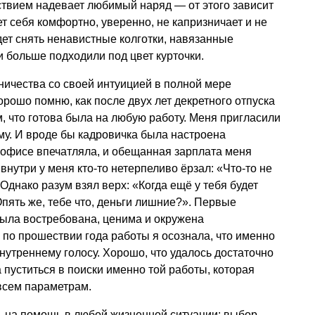
ствием надевает любимый наряд — от этого зависит
ет себя комфортно, уверенно, не капризничает и не
дет снять ненавистные колготки, навязанные
и больше подходили под цвет курточки.
ичества со своей интуицией в полной мере
рошо помню, как после двух лет декретного отпуска
м, что готова была на любую работу. Меня пригласили
му. И вроде бы кадровичка была настроена
 офисе впечатляла, и обещанная зарплата меня
 внутри у меня кто-то нетерпеливо ёрзал: «Что-то не
 Однако разум взял верх: «Когда ещё у тебя будет
Опять же, тебе что, деньги лишние?». Первые
была востребована, ценима и окружена
по прошествии года работы я осознала, что именно
нутреннему голосу. Хорошо, что удалось достаточно
 пуститься в поиски именно той работы, которая
всем параметрам.
ь на помощь в любой жизненной ситуации: выбор