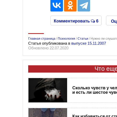
Комментировать
6
Оц
Главная страница
/
Психология
/
Статьи
/
Нужно ли слушать
Статья опубликована в
выпуске 15.11.2007
Обновлено 22.07.2020
Что еще
Сколько чувств у че
и есть ли шестое чу
Как избавиться от с