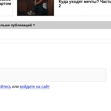
Куда уходят мечты? Част
артом
2
ольше публикаций
уйтесь
или
войдите на сайт