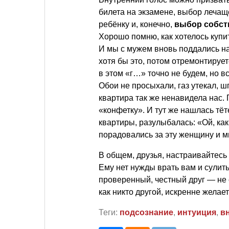
билета на экзамене, выбор лечащ
ребёнку и, конечно,
выбор собст
Хорошо помню, как хотелось купит
И мы с мужем вновь поддались н
хотя бы это, потом отремонтирует
в этом «г…» точно не будем, но в
Обои не просыхали, газ утекал, 
квартира так же ненавидела нас. 
«конфетку». И тут же нашлась тё
квартиры, разулыбалась: «Ой, как
порадовались за эту женщину и м
В общем, друзья, настраивайтесь 
Ему нет нужды врать вам и сулить
проверенный, честный друг — не с
как никто другой, искренне жела
Теги:
подсознание
,
интуиция
,
в