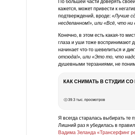
По большей части доверять своей
кажется, может привести к негат
подтверждений, вроде:
«Лучше сд
несделанном!», или «Всё, что ни
Конечно, в этом есть какая-то мис
глаза и уши тоже воспринимают 
начинает что-то шевелиться и дик
отсюда!», или «Это то, что надо
душевными терзаниями, не понима
КАК СНИМАТЬ В СТУДИИ С
РЕКЛАМА
РЕКЛАМА
РЕКЛАМА
РЕКЛАМА
39.3 тыс. просмотров
Я всегда старалась выбирать те п
Лишний раз я убедилась в правил
Вадима Зеланда «Трансерфинг р