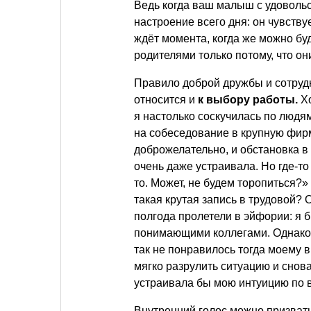
Ведь когда ваш малыш с удоволь
настроение всего дня: он чувству
ждёт момента, когда же можно бу
родителями только потому, что он
Правило доброй дружбы и сотрудн
относится и
к выбору работы.
Хо
я настолько соскучилась по людя
на собеседование в крупную фир
доброжелательно, и обстановка в
очень даже устраивала. Но где-то
то. Может, не будем торопиться?»
такая крутая запись в трудовой? 
полгода пролетели в эйфории: я 
понимающими коллегами. Однако 
так не понравилось тогда моему в
мягко разрулить ситуацию и снова
устраивала бы мою интуицию по 
Внутренний голос можно призват