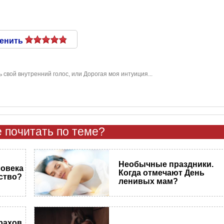
енить
 свой внутренний голос, или Дорогая моя интуиция...
 почитать по теме?
Необычные праздники.
ловека
Когда отмечают День
вство?
ленивых мам?
трахов