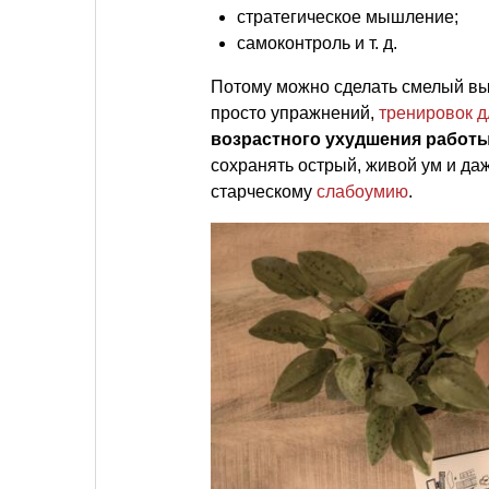
стратегическое мышление;
самоконтроль
и т. д.
Потому можно сделать смелый выв
просто упражнений,
тренировок д
возрастного ухудшения работы
сохранять острый, живой ум и да
старческому
слабоумию
.