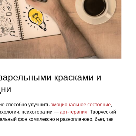
варельными красками и
дни
ние способно улучшить
эмоциональное состояние
,
ихологии, психотератии —
арт-терапия
. Творческий
альный фон комплексно и разнопланово, бьет, так