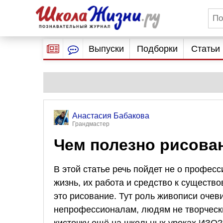
Выпуски
Подборки
Статьи
Анастасия Бабакова
Грандмастер
Чем полезно рисова
В этой статье речь пойдет не о профес
жизнь, их работа и средство к существ
это рисование. Тут роль живописи очев
непрофессионалам, людям не творческ
кисточку ещё на школьных уроках ИЗО?