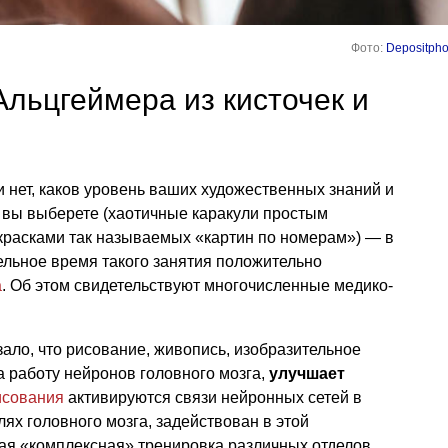
Фото:
Depositpho
Альцгеймера из кисточек и
и нет, каков уровень ваших художественных знаний и
вы выберете (хаотичные каракули простым
расками так называемых «картин по номерам») — в
льное время такого занятия положительно
а
. Об этом свидетельствуют многочисленные медико-
зало, что рисование, живопись, изобразительное
а работу нейронов головного мозга,
улучшает
исования
активируются связи нейронных сетей в
ях головного мозга, задействован в этой
ная «комплексная» тренировка различных отделов