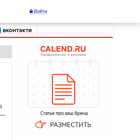
Войти
о
 —