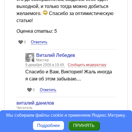
выходной, и только тогда можно добиться
желаемого.
Спасибо за оптимистическую
статью!
Оценка статьи: 5
Ответить
0
Виталий Лебедев
Мастер
9 декабря 2008 в 19:49
Сообщить модератору
Спасибо и Вам, Виктория! Жаль иногда
я сам об этом забываю....
Ответить
0
виталий данилов
Читатель
9 декабря 2008 в 05:47
Сообщить модератору
Мы собираем файлы cookie и применяем
Яндекс.Метрику
.
воля
Подробнее
ПРИНЯТЬ
В курсе психологии для спецслужб