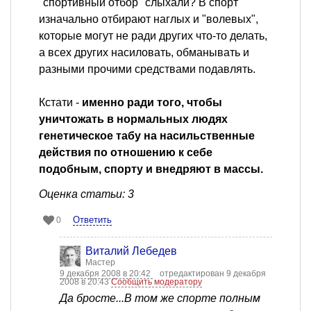
"спортивный отбор" слыхали? В спорт
изначально отбирают наглых и "волевых",
которые могут не ради других что-то делать,
а всех других насиловать, обманывать и
разными прочими средствами подавлять.
Кстати -
именно ради того, чтобы
уничтожать в нормальных людях
генетическое табу на насильственные
действия по отношению к себе
подобным, спорту и внедряют в массы.
Оценка статьи: 3
Ответить
0
Виталий Лебедев
Мастер
9 декабря 2008 в 20:42
отредактирован 9 декабря
2008 в 20:43
Сообщить модератору
Да бросте...В том же спорте полным